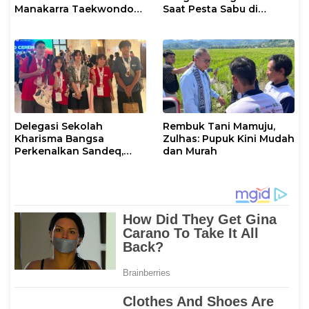
Manakarra Taekwondo
Saat Pesta Sabu di
Festival VI 2026
Mamuju
Delegasi Sekolah
Rembuk Tani Mamuju,
Kharisma Bangsa
Zulhas: Pupuk Kini Mudah
Perkenalkan Sandeq,
dan Murah
Ikon Budaya Sulbar di
Ajang International
STEAM Olympiad 2026 di
Roma