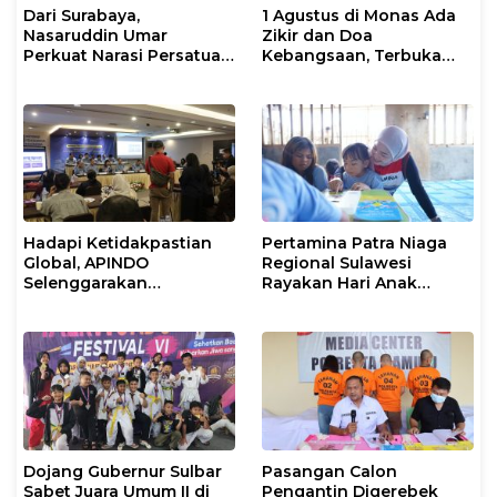
Dari Surabaya,
1 Agustus di Monas Ada
Nasaruddin Umar
Zikir dan Doa
Perkuat Narasi Persatuan
Kebangsaan, Terbuka
dan Kepemimpinan Umat
untuk Umum
Hadapi Ketidakpastian
Pertamina Patra Niaga
Global, APINDO
Regional Sulawesi
Selenggarakan
Rayakan Hari Anak
Rakerkonas ke-35
Nasional Melalui Rumah
Rumuskan Agenda
Anak Pesisir, Ruang
Ketahanan Ekonomi
Tumbuh Generasi
Nasional
Penjaga Pesisir
Dojang Gubernur Sulbar
Pasangan Calon
Sabet Juara Umum II di
Pengantin Digerebek