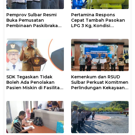
Pemprov Sulbar Resmi
Pertamina Respons
Buka Pemusatan
Cepat Tambah Pasokan
Pembinaan Paskibraka
LPG 3 Kg, Kondisi
2026
Penyaluran di Sulsel
Berlangsung Kondusif
SDK Tegaskan Tidak
Kemenkum dan RSUD
Boleh Ada Penolakan
Sulbar Perkuat Komitmen
Pasien Miskin di Fasilitas
Perlindungan Kekayaan
Pelayanan Kesehatan
Intelektual