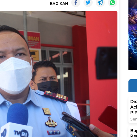
BAGIKAN
Di
Ac
PI
Sen
Bu
Pe