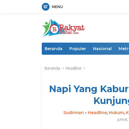
MENU
Langsung
ke
konten
Beranda
Populer
Nasional
Metr
Beranda
Headline
Napi Yang Kabur
Kunjun
Sudirman
-
Headline
,
Hukum
,
K
Jumat,