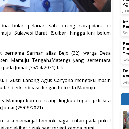
Ag
Jum
BPS
dua bulan pelarian satu orang narapidana di
Pe
uju, Sulawesi Barat, (Sulbar) hingga kini belum
Sen
Pe
Pa
t bernama Sarman alias Bejo (32), warga Desa
Ter
aten Mamuju Tengah,(Mateng) yang sementara
Sel
ada Jumat (25/04/2021) lalu.
Da
Ke
uju, I Gusti Lanang Agus Cahyana mengaku masih
Sel
sudah berkordinasi dengan Polresta Mamuju.
es Mamuju karena ruang lingkup tugas, jadi kita
,Jumat (25/06/2021).
n cara memanjat tembok pagar rutan pada pukul
ikan akibat rusak saat terjadi gempa bumi.