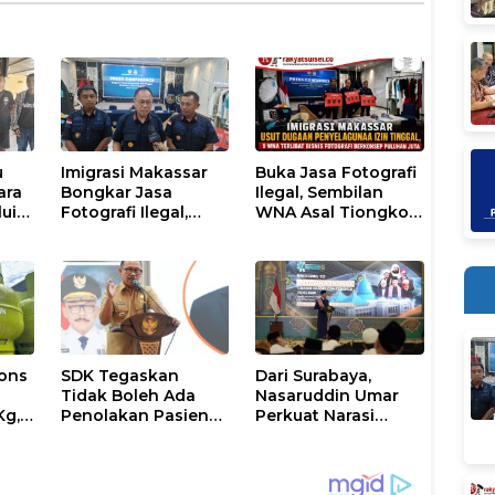
u
Imigrasi Makassar
Buka Jasa Fotografi
ara
Bongkar Jasa
Ilegal, Sembilan
lui
Fotografi Ilegal,
WNA Asal Tiongkok
ice
Sembilan WNA
dan Malaysia
Ditangkap Diduga
Diamankan Petugas
Salahgunakan Izin
Imigrasi Makassar
Tinggal
ons
SDK Tegaskan
Dari Surabaya,
Tidak Boleh Ada
Nasaruddin Umar
Kg,
Penolakan Pasien
Perkuat Narasi
ran
Miskin di Fasilitas
Persatuan dan
Pelayanan
Kepemimpinan
Kesehatan
Umat