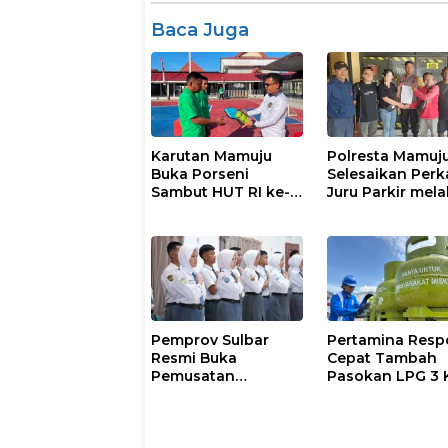
Baca Juga
Karutan Mamuju
Polresta Mamuj
Buka Porseni
Selesaikan Perk
Sambut HUT RI ke-
Juru Parkir mela
81
Restorative Just
Pemprov Sulbar
Pertamina Resp
Resmi Buka
Cepat Tambah
Pemusatan
Pasokan LPG 3 
Pembinaan
Kondisi Penyalu
Paskibraka 2026
di Sulsel
Berlangsung
Kondusif