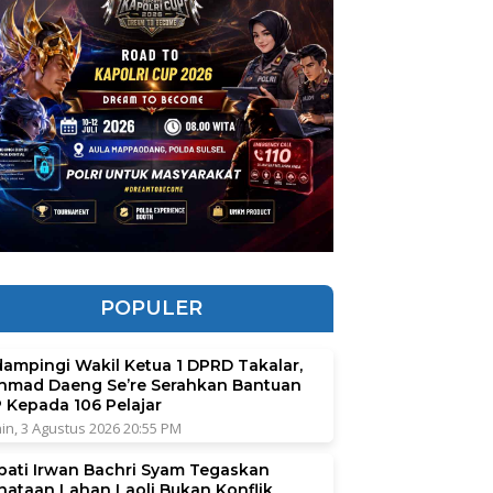
POPULER
dampingi Wakil Ketua 1 DPRD Takalar,
hmad Daeng Se’re Serahkan Bantuan
P Kepada 106 Pelajar
in, 3 Agustus 2026 20:55 PM
pati Irwan Bachri Syam Tegaskan
nataan Lahan Laoli Bukan Konflik