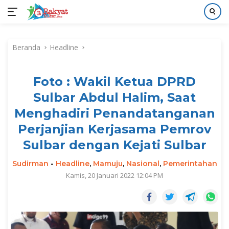
Langsung
ke
Beranda
Headline
konten
Foto : Wakil Ketua DPRD
Sulbar Abdul Halim, Saat
Menghadiri Penandatanganan
Perjanjian Kerjasama Pemrov
Sulbar dengan Kejati Sulbar
Sudirman
-
Headline
,
Mamuju
,
Nasional
,
Pemerintahan
Kamis, 20 Januari 2022 12:04 PM