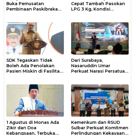
Buka Pemusatan
Cepat Tambah Pasokan
Pembinaan Paskibraka
LPG 3 Kg, Kondisi
2026
Penyaluran di Sulsel
Berlangsung Kondusif
SDK Tegaskan Tidak
Dari Surabaya,
Boleh Ada Penolakan
Nasaruddin Umar
Pasien Miskin di Fasilitas
Perkuat Narasi Persatuan
Pelayanan Kesehatan
dan Kepemimpinan Umat
1 Agustus di Monas Ada
Kemenkum dan RSUD
Zikir dan Doa
Sulbar Perkuat Komitmen
Kebangsaan, Terbuka
Perlindungan Kekayaan