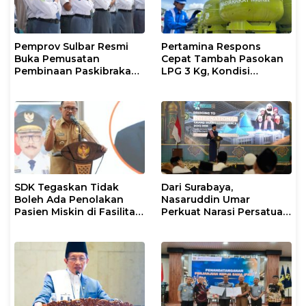
Pemprov Sulbar Resmi
Pertamina Respons
Buka Pemusatan
Cepat Tambah Pasokan
Pembinaan Paskibraka
LPG 3 Kg, Kondisi
2026
Penyaluran di Sulsel
Berlangsung Kondusif
SDK Tegaskan Tidak
Dari Surabaya,
Boleh Ada Penolakan
Nasaruddin Umar
Pasien Miskin di Fasilitas
Perkuat Narasi Persatuan
Pelayanan Kesehatan
dan Kepemimpinan Umat