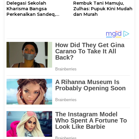
Delegasi Sekolah
Rembuk Tani Mamuju,
Kharisma Bangsa
Zulhas: Pupuk Kini Mudah
Perkenalkan Sandeq,
dan Murah
Ikon Budaya Sulbar di
Ajang International
STEAM Olympiad 2026 di
Roma