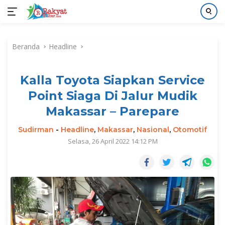
Langsung
ke
Beranda
Headline
konten
Kalla Toyota Siapkan Service
Point Siaga Di Jalur Mudik
Makassar – Parepare
Sudirman
-
Headline
,
Makassar
,
Nasional
,
Otomotif
Selasa, 26 April 2022 14:12 PM