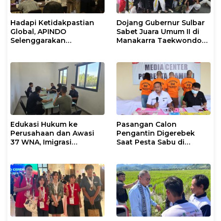
Hadapi Ketidakpastian
Dojang Gubernur Sulbar
Global, APINDO
Sabet Juara Umum II di
Selenggarakan
Manakarra Taekwondo
Rakerkonas ke-35
Festival VI 2026
Rumuskan Agenda
Ketahanan Ekonomi
Nasional
Edukasi Hukum ke
Pasangan Calon
Perusahaan dan Awasi
Pengantin Digerebek
37 WNA, Imigrasi
Saat Pesta Sabu di
Makassar Gelar Operasi
Mamuju
Mandiri di Maros dan
Pangkep