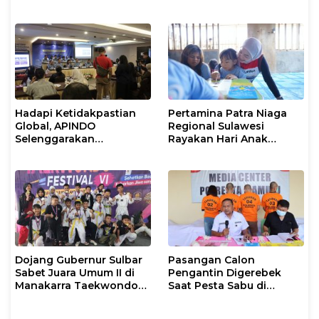
dan Kepemimpinan Umat
untuk Umum
Hadapi Ketidakpastian
Pertamina Patra Niaga
Global, APINDO
Regional Sulawesi
Selenggarakan
Rayakan Hari Anak
Rakerkonas ke-35
Nasional Melalui Rumah
Rumuskan Agenda
Anak Pesisir, Ruang
Ketahanan Ekonomi
Tumbuh Generasi
Nasional
Penjaga Pesisir
Dojang Gubernur Sulbar
Pasangan Calon
Sabet Juara Umum II di
Pengantin Digerebek
Manakarra Taekwondo
Saat Pesta Sabu di
Festival VI 2026
Mamuju