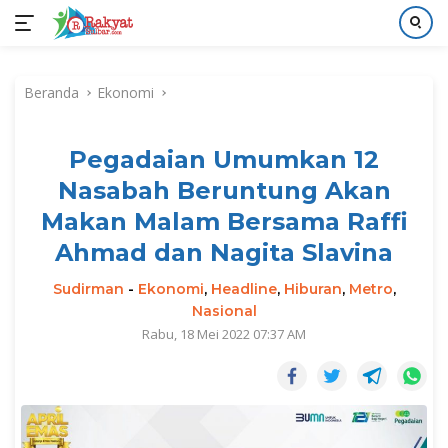
Langsung
ke
Beranda
Ekonomi
konten
Pegadaian Umumkan 12
Nasabah Beruntung Akan
Makan Malam Bersama Raffi
Ahmad dan Nagita Slavina
Sudirman
-
Ekonomi
,
Headline
,
Hiburan
,
Metro
,
Nasional
Rabu, 18 Mei 2022 07:37 AM