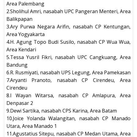
Area Palembang
2.Sholihul Amri, nasabah UPC Pangeran Menteri, Area
Balikpapan
3.Ary Purwa Negara Arifin, nasabah CP Kentungan,
Area Yogyakarta
4.H. Agung Topo Budi Susilo, nasabah CP Wua Wua,
Area Kendari
5.Tessa Yusril Fikri, nasabah UPC Cangkuang, Area
Bandung
6.R. Rusmiyati, nasabah UPS Legung, Area Pamekasan
7.Aryanti Pranoto, nasabah CP Cirendeu, Area
Cirendeu
8.I Wayan Witarsa, nasabah CP Amlapura, Area
Denpasar 2
9.Dewi Sartika, nasabah CPS Karina, Area Batam
10.Joice Yolanda Walangitan, nasabah CP Manado
Utara, Area Manado 1
11.Agustatius Sitepu, nasabah CP Medan Utama, Area