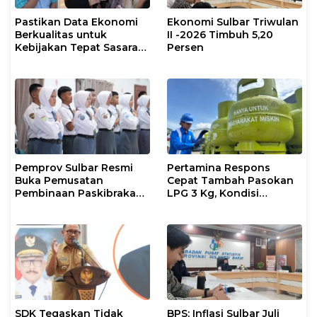
Pastikan Data Ekonomi
Ekonomi Sulbar Triwulan
Berkualitas untuk
II -2026 Timbuh 5,20
Kebijakan Tepat Sasaran,
Persen
BPS Sulbar dan Pemprov
Sulbar Supervisi
Lapangan SE2026
Pemprov Sulbar Resmi
Pertamina Respons
Buka Pemusatan
Cepat Tambah Pasokan
Pembinaan Paskibraka
LPG 3 Kg, Kondisi
2026
Penyaluran di Sulsel
Berlangsung Kondusif
SDK Tegaskan Tidak
BPS: Inflasi Sulbar Juli