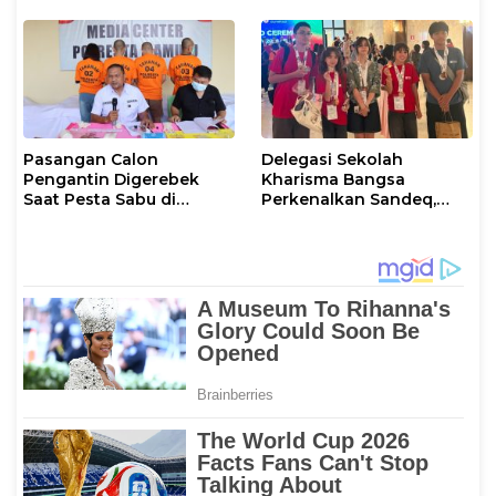
Rumuskan Agenda
Ketahanan Ekonomi
Nasional
Pasangan Calon
Delegasi Sekolah
Pengantin Digerebek
Kharisma Bangsa
Saat Pesta Sabu di
Perkenalkan Sandeq,
Mamuju
Ikon Budaya Sulbar di
Ajang International
STEAM Olympiad 2026 di
Roma