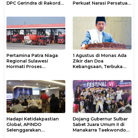
DPC Gerindra di Rakorda
Perkuat Narasi Persatuan
Sulsel
dan Kepemimpinan Umat
Pertamina Patra Niaga
1 Agustus di Monas Ada
Regional Sulawesi
Zikir dan Doa
Hormati Proses
Kebangsaan, Terbuka
Penanganan Insiden
untuk Umum
Kendaraan Operasional
di Polman
Hadapi Ketidakpastian
Dojang Gubernur Sulbar
Global, APINDO
Sabet Juara Umum II di
Selenggarakan
Manakarra Taekwondo
Rakerkonas ke-35
Festival VI 2026