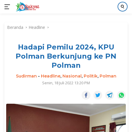
Langsung
ke
Beranda
Headline
konten
Hadapi Pemilu 2024, KPU
Polman Berkunjung ke PN
Polman
Sudirman
-
Headline
,
Nasional
,
Politik
,
Polman
Senin, 18 Juli 2022 13:20 PM