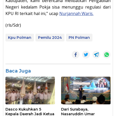
Kabupaten, kami berencana melibatkan Pengadilan
Negeri kedalam Pokja sisa menunggu regulasi dari
KPU RI terkait hal ini,” ucap
Nurjannah Waris.
(rls/Sdr)
Kpu Polman
Pemilu 2024
PN Polman
Baca Juga
Dasco Kukuhkan 5
Dari Surabaya,
Kepala Daerah Jadi Ketua
Nasaruddin Umar