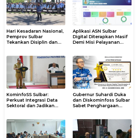
Hari Kesadaran Nasional,
Aplikasi ASN Sulbar
Pemprov Sulbar
Digital Diterapkan Masif
Tekankan Disiplin dan
Demi Misi Pelayanan
Percepatan Program
Publik Gubernur
KominfoSS Sulbar:
Gubernur Suhardi Duka
Perkuat Integrasi Data
dan Diskominfoss Sulbar
Sektoral dan Jadikan
Sabet Penghargaan
Data Statistik BPS
Nasional
Sebagai Pijakan Program