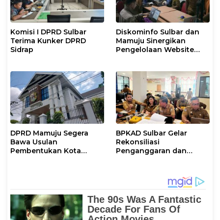
Komisi I DPRD Sulbar
Diskominfo Sulbar dan
Terima Kunker DPRD
Mamuju Sinergikan
Sidrap
Pengelolaan Website
Pemerintah
DPRD Mamuju Segera
BPKAD Sulbar Gelar
Bawa Usulan
Rekonsiliasi
Pembentukan Kota
Penganggaran dan
Mamuju ke DPR RI
Realisasi Belanja PPPK
Paruh Waktu 2026