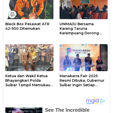
Black Box Pesawat ATR
UNIMAJU Bersama
42-500 Ditemukan
Karang Taruna
Karampuang Dorong
Branding Digital Wisata
Pulau Karampuang
Ketua dan Wakil Ketua
Manakarra Fair 2025
Bhayangkari Polda
Resmi Dibuka, Gubernur
Sulbar Tampil Memukau
Sulbar Ingin Setiap
di Bazar Kreasi Nusantara
Kabupaten Punya Event
2025 dengan Tenun
Andalan
Sekomandi