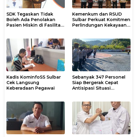
SDK Tegaskan Tidak
Kemenkum dan RSUD
Boleh Ada Penolakan
Sulbar Perkuat Komitmen
Pasien Miskin di Fasilitas
Perlindungan Kekayaan
Pelayanan Kesehatan
Intelektual
Kadis KominfoSS Sulbar
Sebanyak 347 Personel
Cek Langsung
Siap Bergerak Cepat
Keberadaan Pegawai
Antisipasi Situasi
Kamtibmas di Sulbar