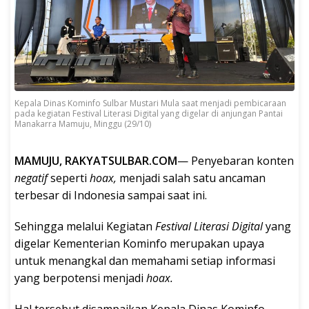
Kepala Dinas Kominfo Sulbar Mustari Mula saat menjadi pembicaraan
pada kegiatan Festival Literasi Digital yang digelar di anjungan Pantai
Manakarra Mamuju, Minggu (29/10)
MAMUJU, RAKYATSULBAR.COM
— Penyebaran konten
negatif
seperti
hoax,
menjadi salah satu ancaman
terbesar di Indonesia sampai saat ini.
Sehingga melalui Kegiatan
Festival Literasi Digital
yang
digelar Kementerian Kominfo merupakan upaya
untuk menangkal dan memahami setiap informasi
yang berpotensi menjadi
hoax.