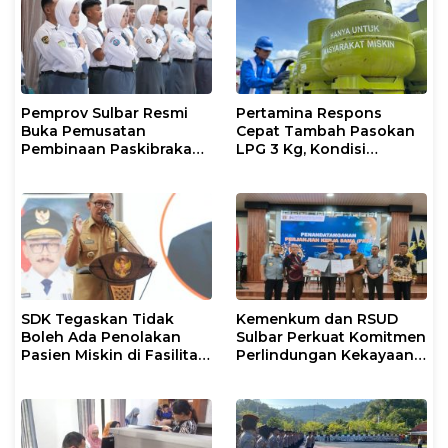
Pemprov Sulbar Resmi
Pertamina Respons
Buka Pemusatan
Cepat Tambah Pasokan
Pembinaan Paskibraka
LPG 3 Kg, Kondisi
2026
Penyaluran di Sulsel
Berlangsung Kondusif
SDK Tegaskan Tidak
Kemenkum dan RSUD
Boleh Ada Penolakan
Sulbar Perkuat Komitmen
Pasien Miskin di Fasilitas
Perlindungan Kekayaan
Pelayanan Kesehatan
Intelektual