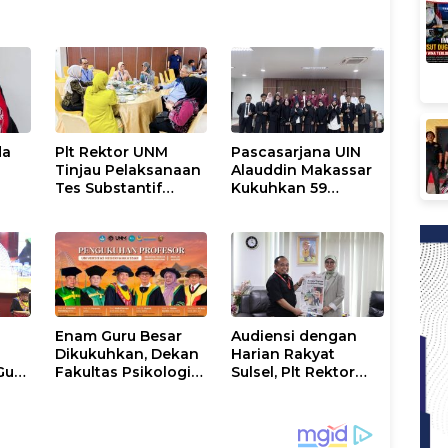
da
Plt Rektor UNM
Pascasarjana UIN
Tinjau Pelaksanaan
Alauddin Makassar
Tes Substantif
Kukuhkan 59
di
Seleksi Calon
Magister Baru
r
Mahasiswa PPG
dalam Yudisium
0
Gelombang II 2026
Khusus
Enam Guru Besar
Audiensi dengan
Dikukuhkan, Dekan
Harian Rakyat
Guru
Fakultas Psikologi
Sulsel, Plt Rektor
um
UNM Sampaikan
UNM Perkenalkan
Apresiasi Khusus
Gerakan
“Mapaccing UNM”