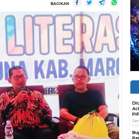
BAGIKAN
Di
Ac
PI
Sen
Bu
Pe