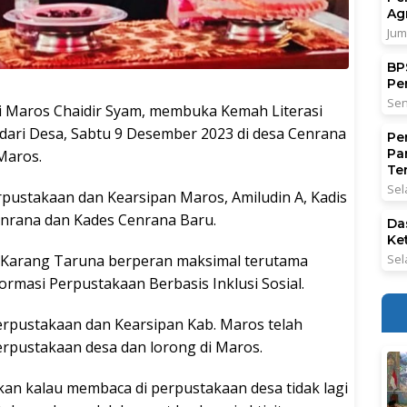
Ag
Jum
BPS
Pe
Sen
aros Chaidir Syam, membuka Kemah Literasi
ari Desa, Sabtu 9 Desember 2023 di desa Cenrana
Pe
Pa
Maros.
Ter
Sel
rpustakaan dan Kearsipan Maros, Amiludin A, Kadis
nrana dan Kades Cenrana Baru.
Da
Ke
Sel
 Karang Taruna berperan maksimal terutama
masi Perpustakaan Berbasis Inklusi Sosial.
erpustakaan dan Kearsipan Kab. Maros telah
rpustakaan desa dan lorong di Maros.
kan kalau membaca di perpustakaan desa tidak lagi