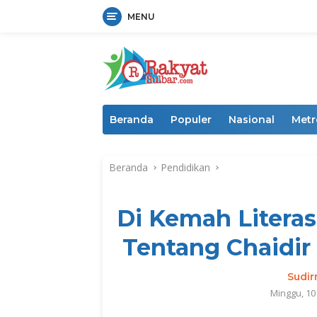
MENU
Langsung
ke
konten
Beranda
Populer
Nasional
Metr
Beranda
Pendidikan
Di Kemah Literas
Tentang Chaidi
Sudi
Minggu, 1