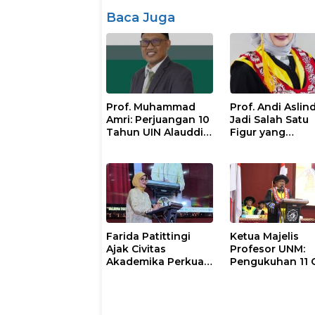
Baca Juga
Prof. Muhammad
Prof. Andi Aslin
Amri: Perjuangan 10
Jadi Salah Satu
Tahun UIN Alauddin
Figur yang
Menuju Proyek IsDB
Diperhitungkan 
Senilai Rp1 Triliun
Pemilihan Rekto
UNM 2026–203
Farida Patittingi
Ketua Majelis
Ajak Civitas
Profesor UNM:
Akademika Perkuat
Pengukuhan 11 
Soliditas, Jaga
Besar Moment
Keutuhan UNM di
Perkuat Tradisi
Segala Tantangan
Akademik