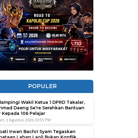
POPULER
dampingi Wakil Ketua 1 DPRD Takalar,
hmad Daeng Se’re Serahkan Bantuan
P Kepada 106 Pelajar
in, 3 Agustus 2026 20:55 PM
pati Irwan Bachri Syam Tegaskan
nataan Lahan Laoli Bukan Konflik