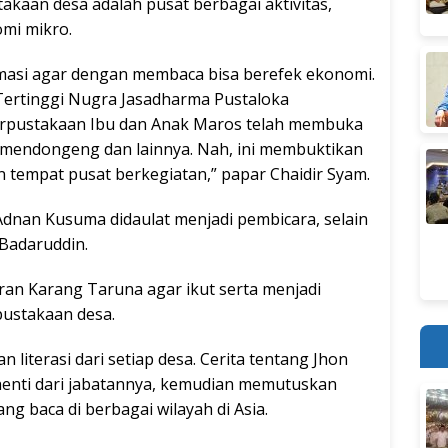
akaan desa adalah pusat berbagai aktivitas,
omi mikro.
rmasi agar dengan membaca bisa berefek ekonomi.
Tertinggi Nugra Jasadharma Pustaloka
Perpustakaan Ibu dan Anak Maros telah membuka
i, mendongeng dan lainnya. Nah, ini membuktikan
n tempat pusat berkegiatan,” papar Chaidir Syam.
 Adnan Kusuma didaulat menjadi pembicara, selain
Badaruddin.
n Karang Taruna agar ikut serta menjadi
pustakaan desa.
iterasi dari setiap desa. Cerita tentang Jhon
enti dari jabatannya, kemudian memutuskan
g baca di berbagai wilayah di Asia.