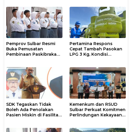
Pemprov Sulbar Resmi
Pertamina Respons
Buka Pemusatan
Cepat Tambah Pasokan
Pembinaan Paskibraka
LPG 3 Kg, Kondisi
2026
Penyaluran di Sulsel
Berlangsung Kondusif
SDK Tegaskan Tidak
Kemenkum dan RSUD
Boleh Ada Penolakan
Sulbar Perkuat Komitmen
Pasien Miskin di Fasilitas
Perlindungan Kekayaan
Pelayanan Kesehatan
Intelektual