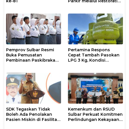
ke-81
Parkir melalui Restorative
Justice
Pemprov Sulbar Resmi
Pertamina Respons
Buka Pemusatan
Cepat Tambah Pasokan
Pembinaan Paskibraka
LPG 3 Kg, Kondisi
2026
Penyaluran di Sulsel
Berlangsung Kondusif
SDK Tegaskan Tidak
Kemenkum dan RSUD
Boleh Ada Penolakan
Sulbar Perkuat Komitmen
Pasien Miskin di Fasilitas
Perlindungan Kekayaan
Pelayanan Kesehatan
Intelektual