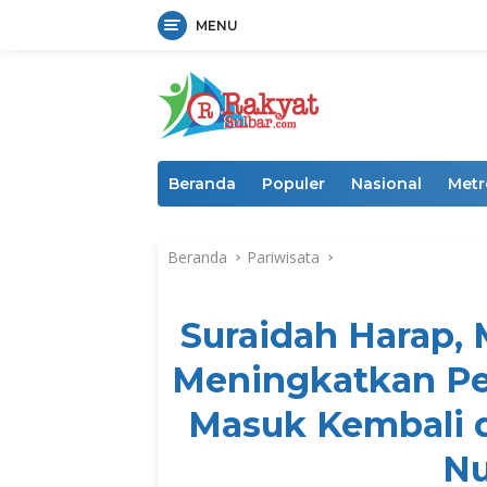
MENU
Langsung
ke
konten
Beranda
Populer
Nasional
Metr
Beranda
Pariwisata
Suraidah Harap,
Meningkatkan Pe
Masuk Kembali 
Nu