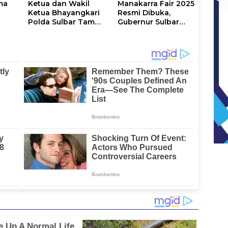
ma
Ketua dan Wakil
Manakarra Fair 2025
Ketua Bhayangkari
Resmi Dibuka,
Polda Sulbar Tampil
Gubernur Sulbar
g
Memukau di Bazar
Ingin Setiap
ulau
Kreasi Nusantara
Kabupaten Punya
2025 dengan Tenun
Event Andalan
Sekomandi