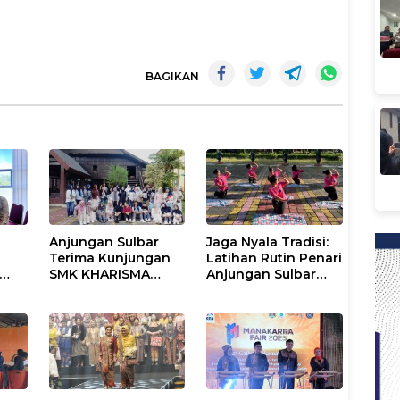
BAGIKAN
Anjungan Sulbar
Jaga Nyala Tradisi:
Terima Kunjungan
Latihan Rutin Penari
SMK KHARISMA
Anjungan Sulbar
Tanggerang
sebagai Investasi
g
Budaya
Berkelanjutan