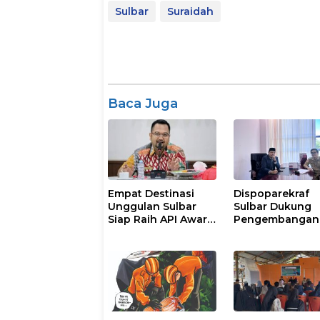
Sulbar
Suraidah
Baca Juga
Empat Destinasi
Dispoparekraf
Unggulan Sulbar
Sulbar Dukung
Siap Raih API Award
Pengembangan
2026
Wisata di Desa
Bambamanurun