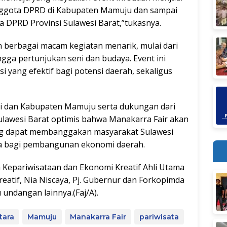
 Anggota DPRD di Kabupaten Mamuju dan sampai
a DPRD Provinsi Sulawesi Barat,”tukasnya.
 berbagai macam kegiatan menarik, mulai dari
ngga pertunjukan seni dan budaya. Event ini
 yang efektif bagi potensi daerah, sekaligus
i dan Kabupaten Mamuju serta dukungan dari
ulawesi Barat optimis bahwa Manakarra Fair akan
ang dapat membanggakan masyarakat Sulawesi
ta bagi pembangunan ekonomi daerah.
 Kepariwisataan dan Ekonomi Kreatif Ahli Utama
eatif, Nia Niscaya, Pj. Gubernur dan Forkopimda
undangan lainnya.(Faj/A).
tara
Mamuju
Manakarra Fair
pariwisata