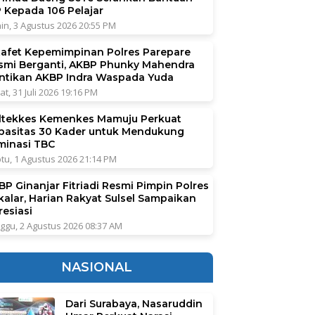
P Kepada 106 Pelajar
in, 3 Agustus 2026 20:55 PM
tafet Kepemimpinan Polres Parepare
smi Berganti, AKBP Phunky Mahendra
ntikan AKBP Indra Waspada Yuda
at, 31 Juli 2026 19:16 PM
ltekkes Kemenkes Mamuju Perkuat
pasitas 30 Kader untuk Mendukung
iminasi TBC
tu, 1 Agustus 2026 21:14 PM
BP Ginanjar Fitriadi Resmi Pimpin Polres
kalar, Harian Rakyat Sulsel Sampaikan
resiasi
ggu, 2 Agustus 2026 08:37 AM
NASIONAL
Dari Surabaya, Nasaruddin