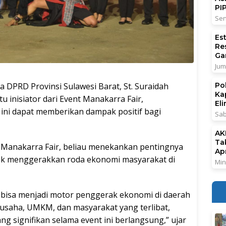
PI
Sen
Es
Re
Ga
Jum
RD Provinsi Sulawesi Barat, St. Suraidah
Po
Ka
u inisiator dari Event Manakarra Fair,
El
ni dapat memberikan dampak positif bagi
Sab
AK
Ta
 Manakarra Fair, beliau menekankan pentingnya
Ap
ntuk menggerakkan roda ekonomi masyarakat di
Min
 bisa menjadi motor penggerak ekonomi di daerah
 usaha, UMKM, dan masyarakat yang terlibat,
g signifikan selama event ini berlangsung,” ujar