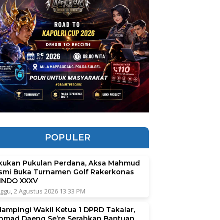
POPULER
kukan Pukulan Perdana, Aksa Mahmud
smi Buka Turnamen Golf Rakerkonas
INDO XXXV
ggu, 2 Agustus 2026 13:33 PM
dampingi Wakil Ketua 1 DPRD Takalar,
hmad Daeng Se’re Serahkan Bantuan