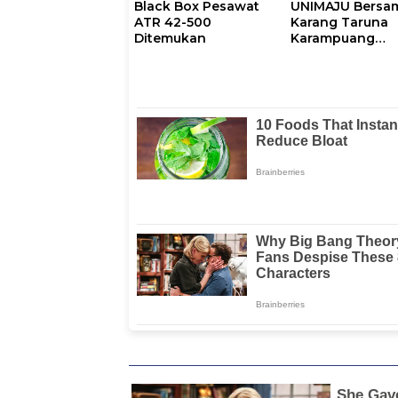
Black Box Pesawat
UNIMAJU Bersa
ATR 42-500
Karang Taruna
Ditemukan
Karampuang
Dorong Brandin
Digital Wisata P
Karampuang