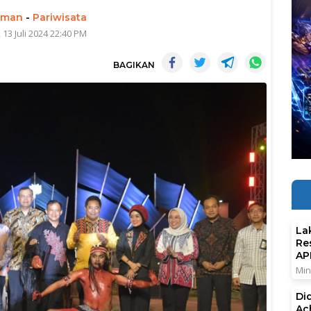
rman
-
Pariwisata
 13 Juli 2024 22:40 PM
BAGIKAN
La
Re
AP
Min
Di
Ac