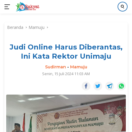
Langsung
ke
Beranda
Mamuju
konten
Judi Online Harus Diberantas,
Ini Kata Rektor Unimaju
Sudirman
-
Mamuju
Senin, 15 Juli 2024 11:03 AM