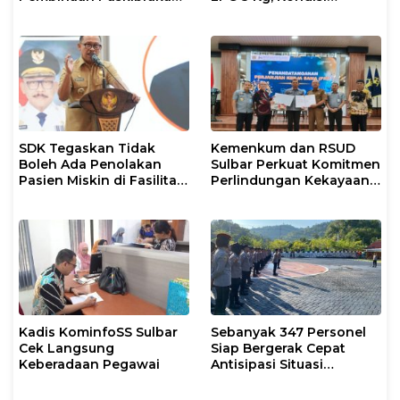
2026
Penyaluran di Sulsel
Berlangsung Kondusif
SDK Tegaskan Tidak
Kemenkum dan RSUD
Boleh Ada Penolakan
Sulbar Perkuat Komitmen
Pasien Miskin di Fasilitas
Perlindungan Kekayaan
Pelayanan Kesehatan
Intelektual
Kadis KominfoSS Sulbar
Sebanyak 347 Personel
Cek Langsung
Siap Bergerak Cepat
Keberadaan Pegawai
Antisipasi Situasi
Kamtibmas di Sulbar