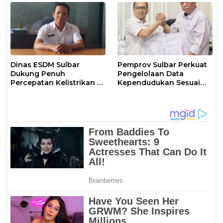
Dinas ESDM Sulbar
Pemprov Sulbar Perkuat
Dukung Penuh
Pengelolaan Data
Percepatan Kelistrikan di
Kependudukan Sesuai
WP Pesisir Barat Pulau
Permendagri 17 Tahun
Karampuang
2023