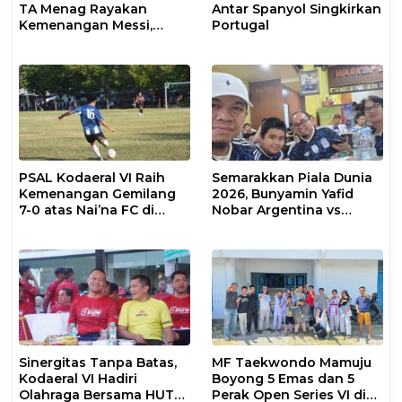
TA Menag Rayakan
Antar Spanyol Singkirkan
Kemenangan Messi,
Portugal
Inggris vs Argentina di
Semifinal 2026 Menanti
PSAL Kodaeral VI Raih
Semarakkan Piala Dunia
Kemenangan Gemilang
2026, Bunyamin Yafid
7-0 atas Nai’na FC di
Nobar Argentina vs
Turnamen Walikota Cup
Tanjung Verde Bersama
Makassar 2026
Insan Pers
Sinergitas Tanpa Batas,
MF Taekwondo Mamuju
Kodaeral VI Hadiri
Boyong 5 Emas dan 5
Olahraga Bersama HUT
Perak Open Series VI di