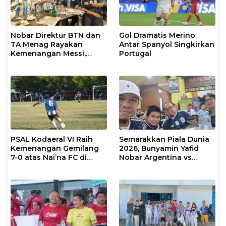
Nobar Direktur BTN dan
Gol Dramatis Merino
TA Menag Rayakan
Antar Spanyol Singkirkan
Kemenangan Messi,
Portugal
Inggris vs Argentina di
Semifinal 2026 Menanti
PSAL Kodaeral VI Raih
Semarakkan Piala Dunia
Kemenangan Gemilang
2026, Bunyamin Yafid
7-0 atas Nai’na FC di
Nobar Argentina vs
Turnamen Walikota Cup
Tanjung Verde Bersama
Makassar 2026
Insan Pers