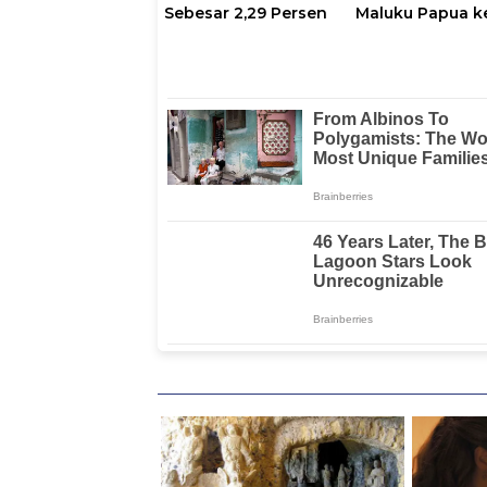
Sebesar 2,29 Persen
Maluku Papua k
Fajar Group, Ba
Kerjasama Hing
Nonton Bareng
Piala Dunia