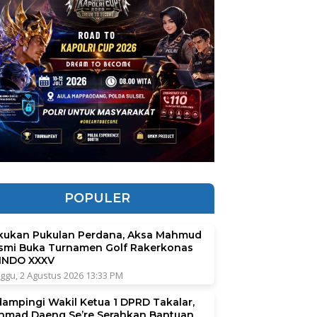
POPULER
kukan Pukulan Perdana, Aksa Mahmud
smi Buka Turnamen Golf Rakerkonas
INDO XXXV
ggu, 2 Agustus 2026 13:33 PM
dampingi Wakil Ketua 1 DPRD Takalar,
hmad Daeng Se’re Serahkan Bantuan