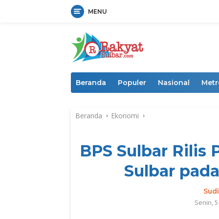
MENU
Langsung
ke
konten
Beranda
Populer
Nasional
Metr
Beranda
Ekonomi
BPS Sulbar Rili
Sulbar pada
Sud
Senin, 5