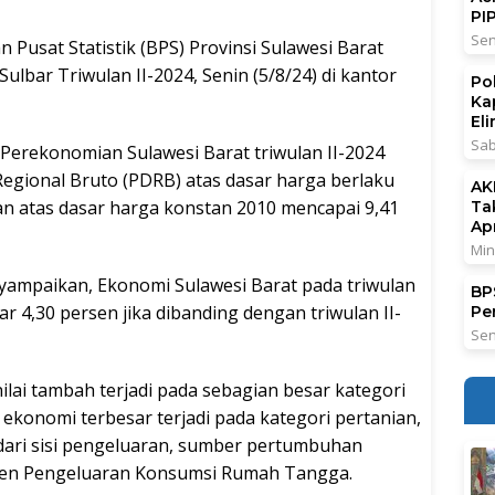
PI
Sen
 Pusat Statistik (BPS) Provinsi Sulawesi Barat
ulbar Triwulan II-2024, Senin (5/8/24) di kantor
Po
Ka
El
Sab
 Perekonomian Sulawesi Barat triwulan II-2024
egional Bruto (PDRB) atas dasar harga berlaku
AK
kan atas dasar harga konstan 2010 mencapai 9,41
Ta
Ap
Min
yampaikan, Ekonomi Sulawesi Barat pada triwulan
BPS
 4,30 persen jika dibanding dengan triwulan II-
Pe
Sen
lai tambah terjadi pada sebagian besar kategori
konomi terbesar terjadi pada kategori pertanian,
dari sisi pengeluaran, sumber pertumbuhan
nen Pengeluaran Konsumsi Rumah Tangga.