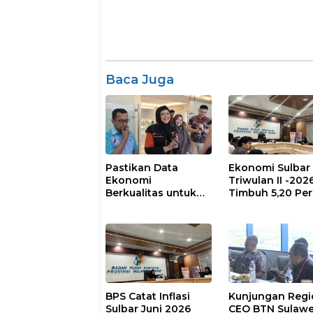
Baca Juga
Pastikan Data
Ekonomi Sulbar
Ekonomi
Triwulan II -202
Berkualitas untuk
Timbuh 5,20 Pe
Kebijakan Tepat
Sasaran, BPS Sulbar
dan Pemprov Sulbar
Supervisi Lapangan
SE2026
BPS Catat Inflasi
Kunjungan Regi
Sulbar Juni 2026
CEO BTN Sulawe