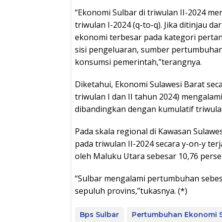
“Ekonomi Sulbar di triwulan II-2024 m
triwulan I-2024 (q-to-q). Jika ditinjau
ekonomi terbesar pada kategori pertani
sisi pengeluaran, sumber pertumbuha
konsumsi pemerintah,”terangnya.
Diketahui, Ekonomi Sulawesi Barat seca
triwulan I dan II tahun 2024) mengalam
dibandingkan dengan kumulatif triwulan 
Pada skala regional di Kawasan Sulaw
pada triwulan II-2024 secara y-on-y ter
oleh Maluku Utara sebesar 10,76 perse
“Sulbar mengalami pertumbuhan sebesa
sepuluh provins,”tukasnya. (*)
Bps Sulbar
Pertumbuhan Ekonomi S