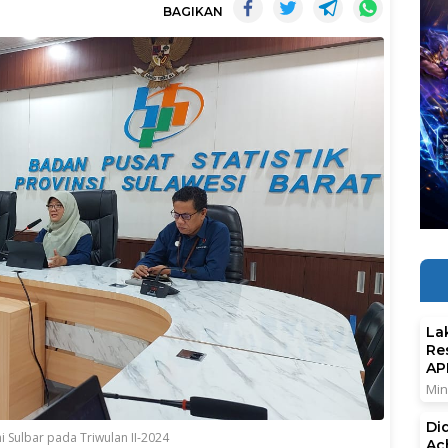
BAGIKAN
La
Re
AP
Min
Di
 Sulbar pada Triwulan II-2024
Ac