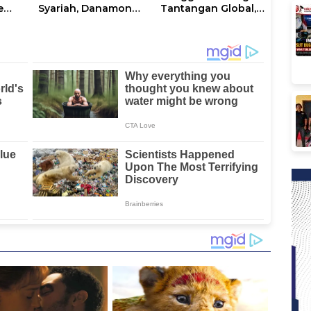
e
Syariah, Danamon
Tantangan Global,
has
Pacu Akselerasi
Danamon Bidik
ga
Digital di Sulawesi
Agrikultur dan
Selatan
Transportasi