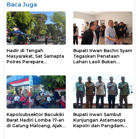
Baca Juga
Hadir di Tengah
Bupati Irwan Bachri Syam
Masyarakat, Sat Samapta
Tegaskan Penataan
Polres Parepare
Lahan Laoli Bukan
Gencarkan Patroli Pagi
Konflik Agraria
Kapolsubsektor Bacukiki
Bupati Irwan Sambut
Barat Hadiri Lomba 17-an
Kunjungan Astamaops
di Galung Maloang, Ajak
Kapolri dan Pangdam
Warga Jaga Kamtibmas
XIV/Hasanuddin di Luwu
Timur