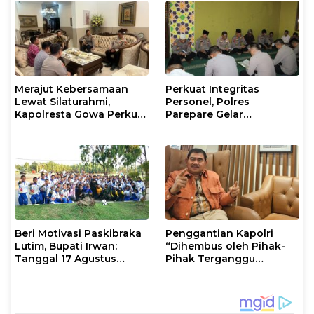
Merajut Kebersamaan
Perkuat Integritas
Lewat Silaturahmi,
Personel, Polres
Kapolresta Gowa Perkuat
Parepare Gelar
Sinergi dengan Tokoh
Pembinaan Rohani dan
Masyarakat
Mental
Beri Motivasi Paskibraka
Penggantian Kapolri
Lutim, Bupati Irwan:
“Dihembus oleh Pihak-
Tanggal 17 Agustus
Pihak Terganggu
Kalian Jadi Perhatian
Kenyamanannya”