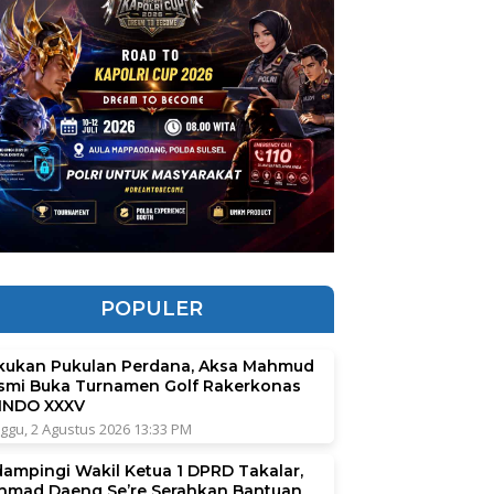
POPULER
kukan Pukulan Perdana, Aksa Mahmud
smi Buka Turnamen Golf Rakerkonas
INDO XXXV
ggu, 2 Agustus 2026 13:33 PM
dampingi Wakil Ketua 1 DPRD Takalar,
hmad Daeng Se’re Serahkan Bantuan