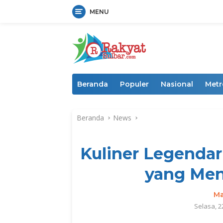
MENU
Langsung
ke
konten
Beranda
Populer
Nasional
Metr
Beranda
News
Kuliner Legendar
yang Men
Ma
Selasa, 2