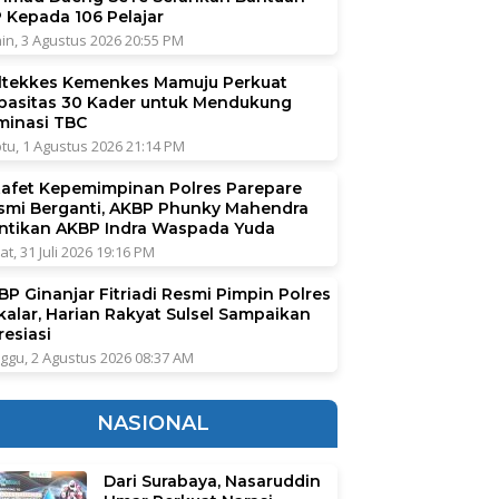
P Kepada 106 Pelajar
in, 3 Agustus 2026 20:55 PM
ltekkes Kemenkes Mamuju Perkuat
pasitas 30 Kader untuk Mendukung
iminasi TBC
tu, 1 Agustus 2026 21:14 PM
tafet Kepemimpinan Polres Parepare
smi Berganti, AKBP Phunky Mahendra
ntikan AKBP Indra Waspada Yuda
at, 31 Juli 2026 19:16 PM
BP Ginanjar Fitriadi Resmi Pimpin Polres
kalar, Harian Rakyat Sulsel Sampaikan
resiasi
ggu, 2 Agustus 2026 08:37 AM
NASIONAL
Dari Surabaya, Nasaruddin