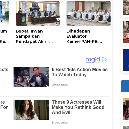
Perhatian
num
Bupati Irwan
Dihadapan
Sampaikan
Evaluator
Ke-
Pendapat Akhir
KemenPAN-RB,
Ranperda
Pemkab Lutim
ni
Penyertaan Modal
Paparkan SAKIP dan
Perumdam
Capaian Kinerja
Waemami