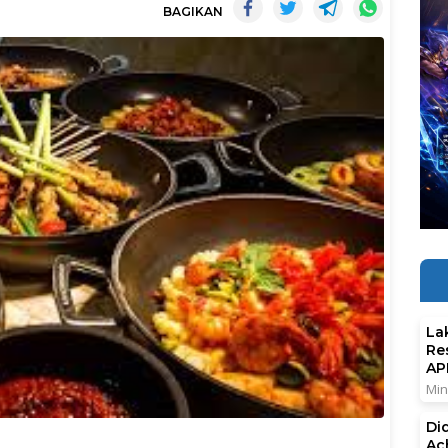
BAGIKAN
La
Re
AP
Min
Di
Ac