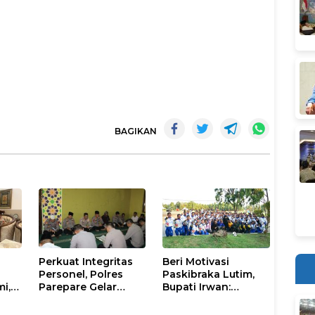
BAGIKAN
Perkuat Integritas
Beri Motivasi
Personel, Polres
Paskibraka Lutim,
mi,
Parepare Gelar
Bupati Irwan:
a
Pembinaan Rohani
Tanggal 17 Agustus
dan Mental
Kalian Jadi