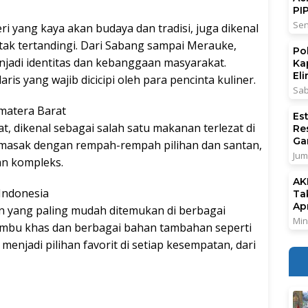
PI
Sen
ri yang kaya akan budaya dan tradisi, juga dikenal
ak tertandingi. Dari Sabang sampai Merauke,
Po
njadi identitas dan kebanggaan masyarakat.
Ka
El
ris yang wajib dicicipi oleh para pencinta kuliner.
Sab
umatera Barat
Es
, dikenal sebagai salah satu makanan terlezat di
Re
Ga
dimasak dengan rempah-rempah pilihan dan santan,
Jum
an kompleks.
AK
 Indonesia
Ta
Ap
n yang paling mudah ditemukan di berbagai
Min
umbu khas dan berbagai bahan tambahan seperti
enjadi pilihan favorit di setiap kesempatan, dari