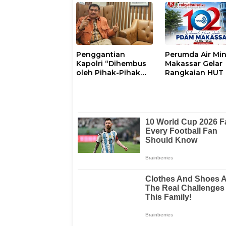
Luwu Timur
dengan Tokoh
Masyarakat
Penggantian
Perumda Air Mi
Kapolri “Dihembus
Makassar Gelar
oleh Pihak-Pihak
Rangkaian HUT 
Terganggu
102, Perkuat
Kenyamanannya”
Komitmen Laya
Masyarakat