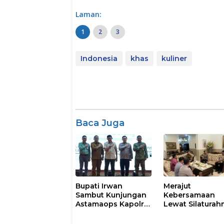
Laman:
1
2
3
Indonesia
khas
kuliner
Baca Juga
Bupati Irwan
Merajut
Sambut Kunjungan
Kebersamaan
Astamaops Kapolri
Lewat Silaturah
dan Pangdam
Kapolresta Gow
XIV/Hasanuddin di
Perkuat Sinergi