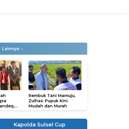
Lainnya
lah
Rembuk Tani Mamuju,
gsa
Zulhas: Pupuk Kini
andeq,
Mudah dan Murah
lbar di
ional
ad 2026
Kapolda Sulsel Cup