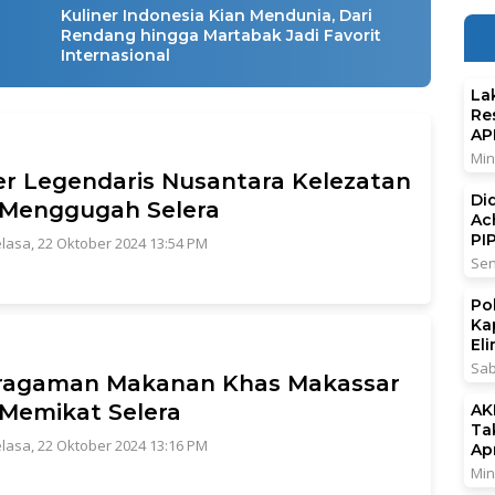
Kuliner Indonesia Kian Mendunia, Dari
Rendang hingga Martabak Jadi Favorit
Internasional
La
Re
AP
Min
er Legendaris Nusantara Kelezatan
Di
 Menggugah Selera
Ac
PI
lasa, 22 Oktober 2024 13:54 PM
Sen
Po
Ka
El
Sab
ragaman Makanan Khas Makassar
Memikat Selera
AK
Ta
lasa, 22 Oktober 2024 13:16 PM
Ap
Min