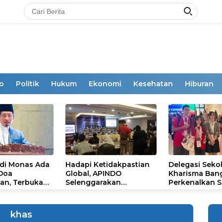
o
Politik
Hukum
Ekonomi
Kesehatan
Hiburan
 di Monas Ada
Hadapi Ketidakpastian
Delegasi Seko
 Doa
Global, APINDO
Kharisma Ban
an, Terbuka
Selenggarakan
Perkenalkan S
mum
Rakerkonas ke-35
Ikon Budaya Su
Rumuskan Agenda
Ajang Internat
Ketahanan Ekonomi
STEAM Olympi
khas
Nasional
di Roma