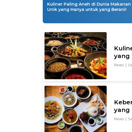
Kuliner Paling Aneh di Dunia Makanan
Unik yang Hanya untuk yang Berani!
Kulin
yang
News
|
Se
Kebe
yang 
News
|
Se