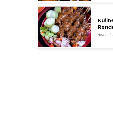
Kulin
Renda
News
|
Ra