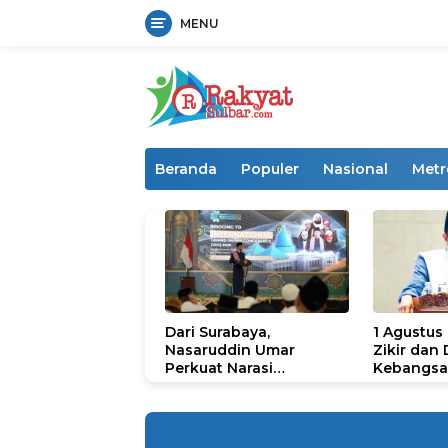
MENU
Langsung
ke
konten
Beranda
Populer
Nasional
Metr
Dari Surabaya,
1 Agustus
Nasaruddin Umar
Zikir dan
Perkuat Narasi
Kebangsa
Persatuan dan
untuk U
Kepemimpinan Umat