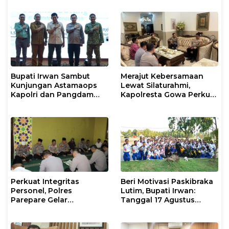
Bupati Irwan Sambut
Merajut Kebersamaan
Kunjungan Astamaops
Lewat Silaturahmi,
Kapolri dan Pangdam
Kapolresta Gowa Perkuat
XIV/Hasanuddin di Luwu
Sinergi dengan Tokoh
Timur
Masyarakat
Perkuat Integritas
Beri Motivasi Paskibraka
Personel, Polres
Lutim, Bupati Irwan:
Parepare Gelar
Tanggal 17 Agustus
Pembinaan Rohani dan
Kalian Jadi Perhatian
Mental