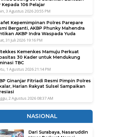
P Kepada 106 Pelajar
in, 3 Agustus 2026 20:55 PM
tafet Kepemimpinan Polres Parepare
smi Berganti, AKBP Phunky Mahendra
ntikan AKBP Indra Waspada Yuda
at, 31 Juli 2026 19:16 PM
ltekkes Kemenkes Mamuju Perkuat
pasitas 30 Kader untuk Mendukung
iminasi TBC
tu, 1 Agustus 2026 21:14 PM
BP Ginanjar Fitriadi Resmi Pimpin Polres
kalar, Harian Rakyat Sulsel Sampaikan
resiasi
ggu, 2 Agustus 2026 08:37 AM
NASIONAL
Dari Surabaya, Nasaruddin