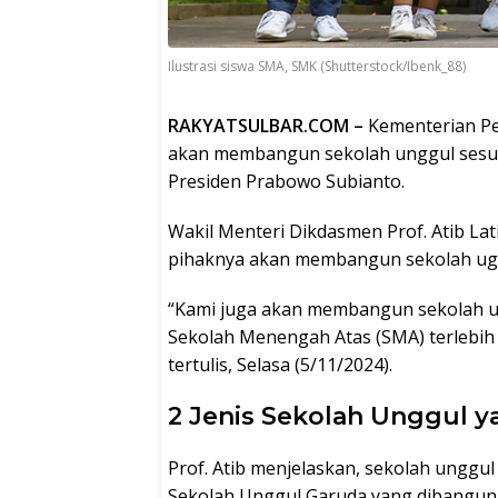
Ilustrasi siswa SMA, SMK (Shutterstock/Ibenk_88)
RAKYATSULBAR.COM –
Kementerian P
akan membangun sekolah unggul sesu
Presiden Prabowo Subianto.
Wakil Menteri Dikdasmen Prof. Atib La
pihaknya akan membangun sekolah uggu
“Kami juga akan membangun sekolah un
Sekolah Menengah Atas (SMA) terlebih d
tertulis, Selasa (5/11/2024).
2 Jenis Sekolah Unggul 
Prof. Atib menjelaskan, sekolah unggul 
Sekolah Unggul Garuda yang dibangun 