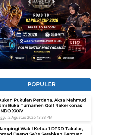
POPULER
kukan Pukulan Perdana, Aksa Mahmud
smi Buka Turnamen Golf Rakerkonas
INDO XXXV
ggu, 2 Agustus 2026 13:33 PM
dampingi Wakil Ketua 1 DPRD Takalar,
hmad Daeng Se’re Serahkan Bantuan