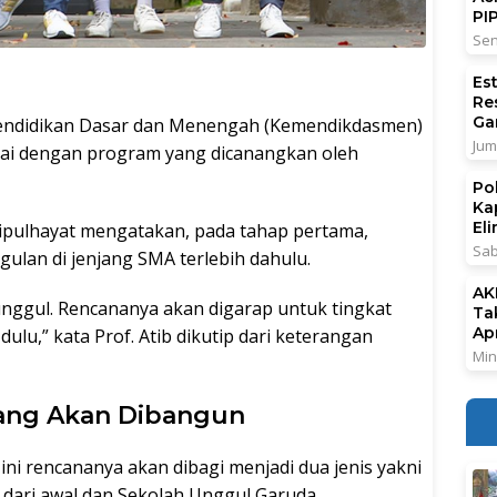
PI
Sen
Es
Re
Ga
endidikan Dasar dan Menengah (Kemendikdasmen)
Jum
ai dengan program yang dicanangkan oleh
Po
Ka
El
tipulhayat mengatakan, pada tahap pertama,
Sab
lan di jenjang SMA terlebih dahulu.
AK
ggul. Rencananya akan digarap untuk tingkat
Ta
Ap
ulu,” kata Prof. Atib dikutip dari keterangan
Min
yang Akan Dibangun
ini rencananya akan dibagi menjadi dua jenis yakni
dari awal dan Sekolah Unggul Garuda