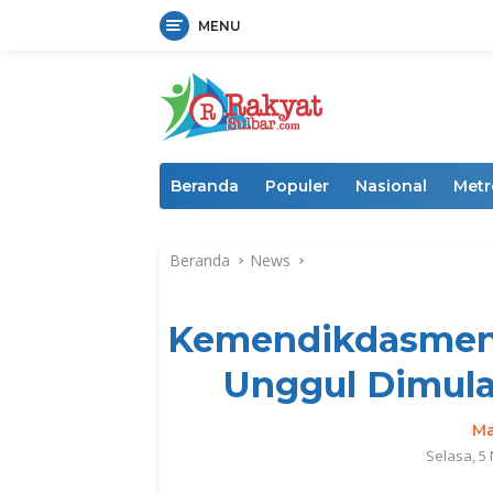
MENU
Langsung
ke
konten
Beranda
Populer
Nasional
Metr
Beranda
News
Kemendikdasmen
Unggul Dimula
Ma
Selasa, 5