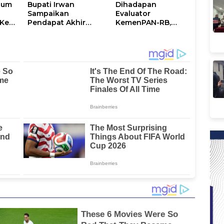
num
Bupati Irwan
Dihadapan
Sampaikan
Evaluator
Ke-
Pendapat Akhir
KemenPAN-RB,
Ranperda
Pemkab Lutim
ni
Penyertaan Modal
Paparkan SAKIP dan
Perumdam
Capaian Kinerja
Waemami