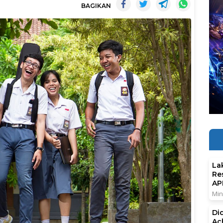
BAGIKAN
La
Re
AP
Min
Di
Ac