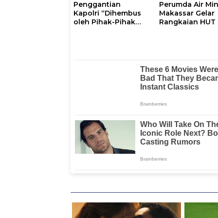
Penggantian
Perumda Air Mi
Kapolri “Dihembus
Makassar Gelar
oleh Pihak-Pihak
Rangkaian HUT 
Terganggu
102, Perkuat
Kenyamanannya”
Komitmen Laya
Masyarakat