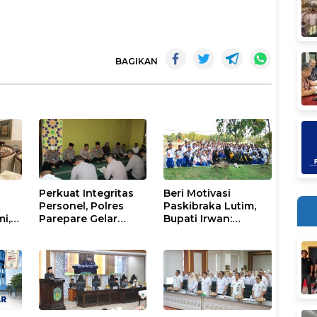
BAGIKAN
Perkuat Integritas
Beri Motivasi
Personel, Polres
Paskibraka Lutim,
mi,
Parepare Gelar
Bupati Irwan:
a
Pembinaan Rohani
Tanggal 17 Agustus
dan Mental
Kalian Jadi
Perhatian