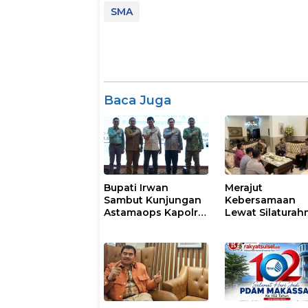
SMA
Baca Juga
Bupati Irwan
Merajut
Sambut Kunjungan
Kebersamaan
Astamaops Kapolri
Lewat Silaturah
dan Pangdam
Kapolresta Gow
XIV/Hasanuddin di
Perkuat Sinergi
Luwu Timur
dengan Tokoh
Masyarakat