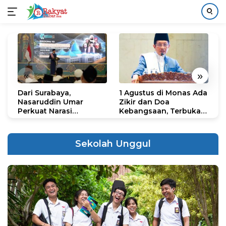
Langsung
ke
konten
«
»
Dari Surabaya,
1 Agustus di Monas Ada
H
Nasaruddin Umar
Zikir dan Doa
G
Perkuat Narasi
Kebangsaan, Terbuka
S
Persatuan dan
untuk Umum
R
Kepemimpinan Umat
R
K
Sekolah Unggul
N