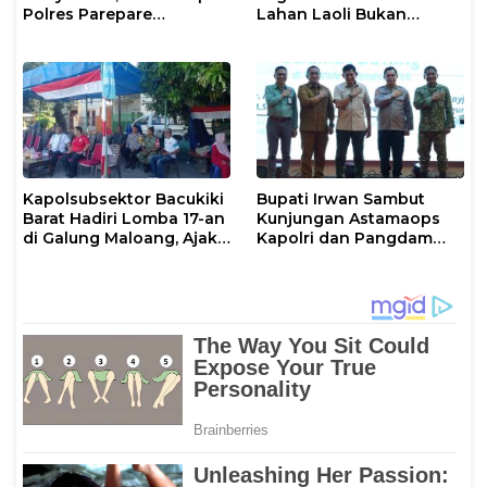
Polres Parepare
Lahan Laoli Bukan
Gencarkan Patroli Pagi
Konflik Agraria
Kapolsubsektor Bacukiki
Bupati Irwan Sambut
Barat Hadiri Lomba 17-an
Kunjungan Astamaops
di Galung Maloang, Ajak
Kapolri dan Pangdam
Warga Jaga Kamtibmas
XIV/Hasanuddin di Luwu
Timur