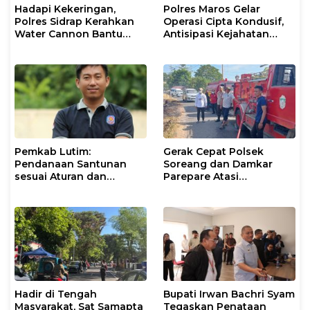
Hadapi Kekeringan,
Polres Maros Gelar
Polres Sidrap Kerahkan
Operasi Cipta Kondusif,
Water Cannon Bantu
Antisipasi Kejahatan
Petani
Jalanan dan Penyakit
Masyarakat
Pemkab Lutim:
Gerak Cepat Polsek
Pendanaan Santunan
Soreang dan Damkar
sesuai Aturan dan
Parepare Atasi
Prosedur Resmi
Kebakaran Lahan
Hadir di Tengah
Bupati Irwan Bachri Syam
Masyarakat, Sat Samapta
Tegaskan Penataan