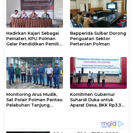
Hadirkan Kajari Sebagai
Bapperida Sulbar Dorong
Pemateri, KPU Polman
Penguatan Sektor
Gelar Pendidikan Pemilih
Pertanian Polman
Bagi Pemilih Perempuan
Monitoring Arus Mudik,
Komitmen Gubernur
Sat Polair Polman Pantau
Suhardi Duka untuk
Pelabuhan Tanjung
Aparat Desa, BKK Rp3,3
Silopo
Miliar Disalurkan di
Polman