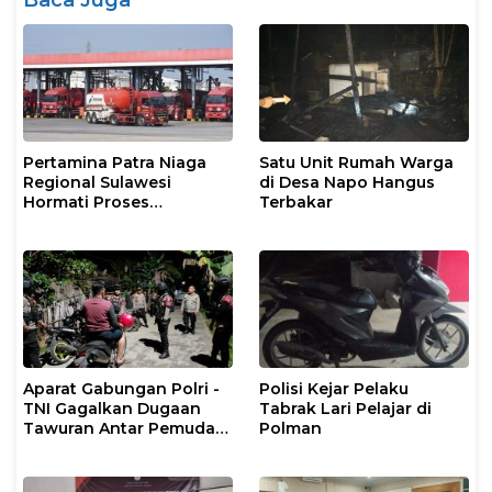
Baca Juga
Pertamina Patra Niaga
Satu Unit Rumah Warga
Regional Sulawesi
di Desa Napo Hangus
Hormati Proses
Terbakar
Penanganan Insiden
Kendaraan Operasional
di Polman
Aparat Gabungan Polri -
Polisi Kejar Pelaku
TNI Gagalkan Dugaan
Tabrak Lari Pelajar di
Tawuran Antar Pemuda
Polman
di Binuang Polman