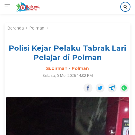
Langsung
ke
Beranda
Polman
konten
Polisi Kejar Pelaku Tabrak Lari
Pelajar di Polman
Sudirman
-
Polman
Selasa, 5 Mei 2026 14:02 PM