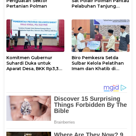
Penguatan Sektor
Sat Polair Polman Pantau
Pertanian Polman
Pelabuhan Tanjung
Silopo
Komitmen Gubernur
Biro Pemkesra Setda
Suhardi Duka untuk
Sulbar Kelola Pelatihan
Aparat Desa, BKK Rp3,3
Imam dan Khatib di
Miliar Disalurkan di
Polman
Polman