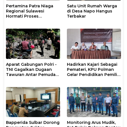
Pertamina Patra Niaga
Satu Unit Rumah Warga
Regional Sulawesi
di Desa Napo Hangus
Hormati Proses
Terbakar
Penanganan Insiden
Kendaraan Operasional
di Polman
Aparat Gabungan Polri -
Hadirkan Kajari Sebagai
TNI Gagalkan Dugaan
Pemateri, KPU Polman
Tawuran Antar Pemuda
Gelar Pendidikan Pemilih
di Binuang Polman
Bagi Pemilih Perempuan
Bapperida Sulbar Dorong
Monitoring Arus Mudik,