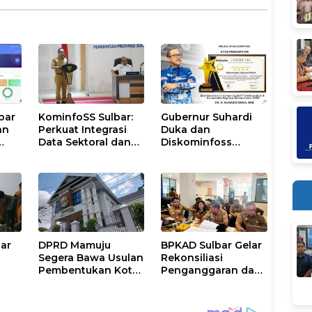
bar
KominfoSS Sulbar:
Gubernur Suhardi
an
Perkuat Integrasi
Duka dan
Data Sektoral dan
Diskominfoss
k
Jadikan Data
Sulbar Sabet
Statistik BPS
Penghargaan
Sebagai Pijakan
Nasional
Program
bar
DPRD Mamuju
BPKAD Sulbar Gelar
Segera Bawa Usulan
Rekonsiliasi
Pembentukan Kota
Penganggaran dan
Mamuju ke DPR RI
Realisasi Belanja
ntah
PPPK Paruh Waktu
2026