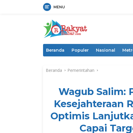
MENU
Langsung
ke
konten
Beranda
Populer
Nasional
Metr
Beranda
Pemerintahan
Wagub Salim:
Kesejahteraan R
Optimis Lanjut
Capai Targ