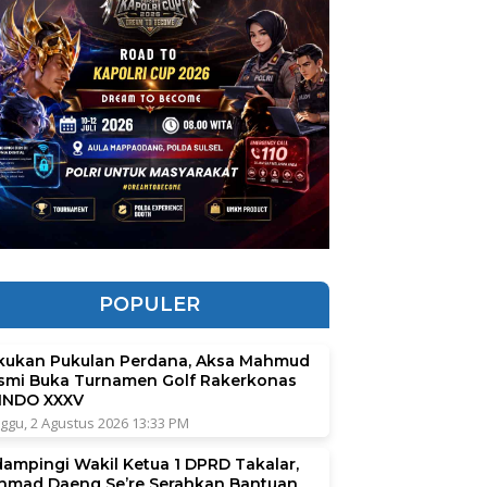
POPULER
kukan Pukulan Perdana, Aksa Mahmud
smi Buka Turnamen Golf Rakerkonas
INDO XXXV
ggu, 2 Agustus 2026 13:33 PM
dampingi Wakil Ketua 1 DPRD Takalar,
hmad Daeng Se’re Serahkan Bantuan