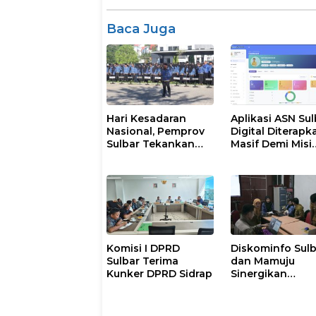
Baca Juga
Hari Kesadaran
Aplikasi ASN Sul
Nasional, Pemprov
Digital Diterapk
Sulbar Tekankan
Masif Demi Misi
Disiplin dan
Pelayanan Publi
Percepatan
Gubernur
Program
Komisi I DPRD
Diskominfo Sul
Sulbar Terima
dan Mamuju
Kunker DPRD Sidrap
Sinergikan
Pengelolaan
Website Pemeri