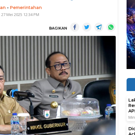
man
-
Pemerintahan
 27 Mei 2025 12:34 PM
BAGIKAN
La
Re
AP
Min
Di
Ac