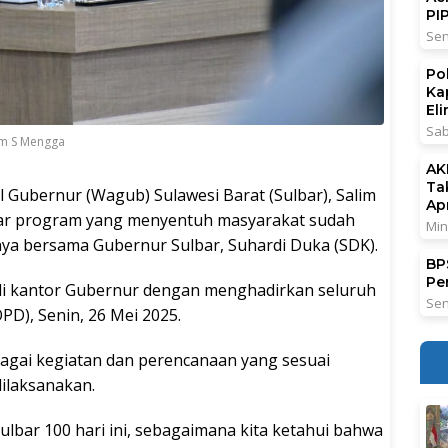
PI
Sen
Po
Ka
El
Sab
lim S Mengga
AK
Ta
 Gubernur (Wagub) Sulawesi Barat (Sulbar), Salim
Ap
ar program yang menyentuh masyarakat sudah
Min
nya bersama Gubernur Sulbar, Suhardi Duka (SDK).
BPS
Pe
 di kantor Gubernur dengan menghadirkan seluruh
Sen
PD), Senin, 26 Mei 2025.
gai kegiatan dan perencanaan yang sesuai
ilaksanakan.
ulbar 100 hari ini, sebagaimana kita ketahui bahwa