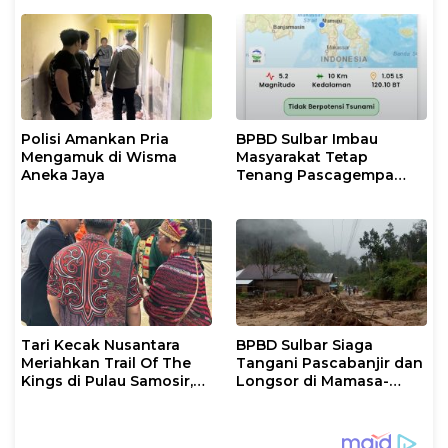
dan Evakuasi
Polisi Amankan Pria
BPBD Sulbar Imbau
Mengamuk di Wisma
Masyarakat Tetap
Aneka Jaya
Tenang Pascagempa
M6,7 di Palu
Tari Kecak Nusantara
BPBD Sulbar Siaga
Meriahkan Trail Of The
Tangani Pascabanjir dan
Kings di Pulau Samosir,
Longsor di Mamasa-
Sulawesi Barat Perankan
Polman
Dewi Shinta