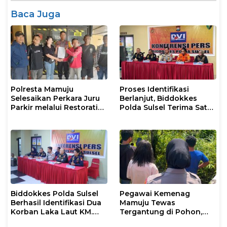
Baca Juga
Polresta Mamuju
Proses Identifikasi
Selesaikan Perkara Juru
Berlanjut, Biddokkes
Parkir melalui Restorative
Polda Sulsel Terima Satu
Justice
Jenazah Korban Laka
Laut KM Nurul Salsa
Biddokkes Polda Sulsel
Pegawai Kemenag
Berhasil Identifikasi Dua
Mamuju Tewas
Korban Laka Laut KM.
Tergantung di Pohon,
Nurul Salsa
Polisi Lakukan Olah TKP