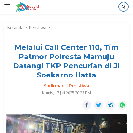
Langsung
ke
Beranda
Peristiwa
konten
Melalui Call Center 110, Tim
Patmor Polresta Mamuju
Datangi TKP Pencurian di Jl
Soekarno Hatta
Sudirman
-
Peristiwa
Kamis, 17 Juli 2025 20:23 PM