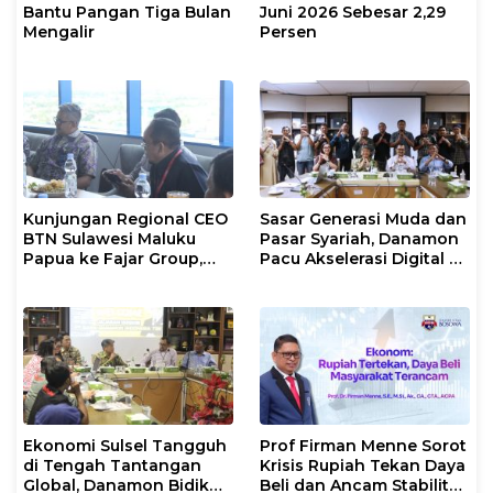
Bantu Pangan Tiga Bulan
Juni 2026 Sebesar 2,29
Mengalir
Persen
Kunjungan Regional CEO
Sasar Generasi Muda dan
BTN Sulawesi Maluku
Pasar Syariah, Danamon
Papua ke Fajar Group,
Pacu Akselerasi Digital di
Bahas Kerjasama Hingga
Sulawesi Selatan
Nonton Bareng Piala
Dunia
Ekonomi Sulsel Tangguh
Prof Firman Menne Sorot
di Tengah Tantangan
Krisis Rupiah Tekan Daya
Global, Danamon Bidik
Beli dan Ancam Stabilitas