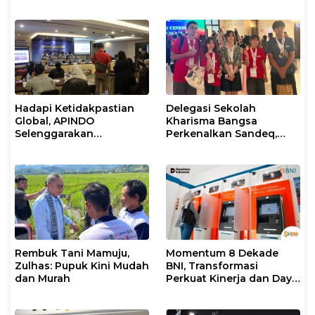
dan Kepemimpinan Umat
untuk Umum
Hadapi Ketidakpastian
Delegasi Sekolah
Global, APINDO
Kharisma Bangsa
Selenggarakan
Perkenalkan Sandeq,
Rakerkonas ke-35
Ikon Budaya Sulbar di
Rumuskan Agenda
Ajang International
Ketahanan Ekonomi
STEAM Olympiad 2026 di
Nasional
Roma
Rembuk Tani Mamuju,
Momentum 8 Dekade
Zulhas: Pupuk Kini Mudah
BNI, Transformasi
dan Murah
Perkuat Kinerja dan Daya
Saing