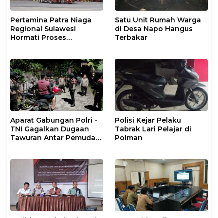
Pertamina Patra Niaga
Satu Unit Rumah Warga
Regional Sulawesi
di Desa Napo Hangus
Hormati Proses
Terbakar
Penanganan Insiden
Kendaraan Operasional
di Polman
Aparat Gabungan Polri -
Polisi Kejar Pelaku
TNI Gagalkan Dugaan
Tabrak Lari Pelajar di
Tawuran Antar Pemuda
Polman
di Binuang Polman