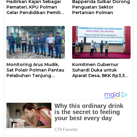
Hadirkan Kajari Sebagai
Bapperida Sulbar Dorong
Pemateri, KPU Polman
Penguatan Sektor
Gelar Pendidikan Pemilih
Pertanian Polman
Bagi Pemilih Perempuan
Monitoring Arus Mudik,
Komitmen Gubernur
Sat Polair Polman Pantau
Suhardi Duka untuk
Pelabuhan Tanjung
Aparat Desa, BKK Rp3,3
Silopo
Miliar Disalurkan di
Polman