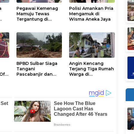
a
Pegawai Kemenag
Polisi Amankan Pria
Mamuju Tewas
Mengamuk di
Tergantung di
Wisma Aneka Jaya
ut
Pohon, Polisi
Lakukan Olah TKP
dan Evakuasi
BPBD Sulbar Siaga
Angin Kencang
Tangani
Terjang Tiga Rumah
 Of
Pascabanjir dan
Warga di
lau
Longsor di
Tinambung, Polisi
si
Mamasa-Polman
Datangi Lokasi