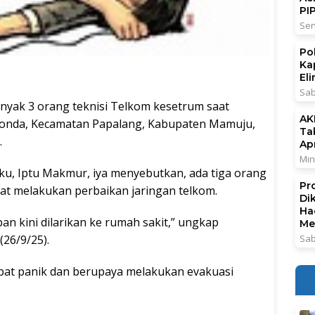
PI
Sen
Po
Ka
El
Sab
nyak 3 orang teknisi Telkom kesetrum saat
AK
Bonda, Kecamatan Papalang, Kabupaten Mamuju,
Ta
.
Ap
Min
kku, Iptu Makmur, iya menyebutkan, ada tiga orang
Pr
aat melakukan perbaikan jaringan telkom.
Di
Ha
an kini dilarikan ke rumah sakit,” ungkap
Me
26/9/25).
Sab
empat panik dan berupaya melakukan evakuasi