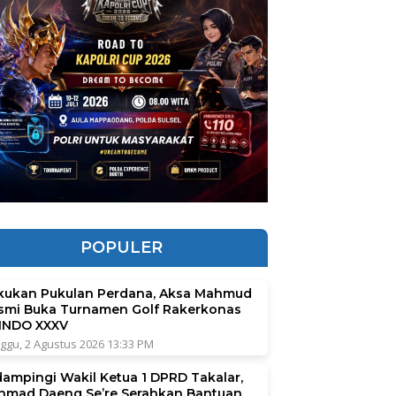
POPULER
kukan Pukulan Perdana, Aksa Mahmud
smi Buka Turnamen Golf Rakerkonas
INDO XXXV
ggu, 2 Agustus 2026 13:33 PM
dampingi Wakil Ketua 1 DPRD Takalar,
hmad Daeng Se’re Serahkan Bantuan