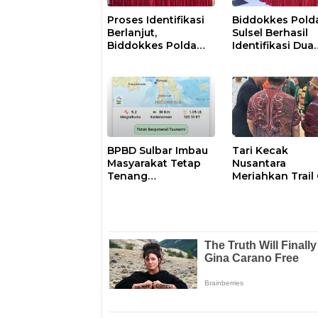
Proses Identifikasi
Biddokkes Pold
Berlanjut,
Sulsel Berhasil
Biddokkes Polda
Identifikasi Dua
Sulsel Terima Satu
Korban Laka La
Jenazah Korban
KM. Nurul Salsa
Laka Laut KM Nurul
Salsa
BPBD Sulbar Imbau
Tari Kecak
Masyarakat Tetap
Nusantara
Tenang
Meriahkan Trail
Pascagempa M6,7
The Kings di Pu
di Palu
Samosir, Sulawe
Barat Perankan
Dewi Shinta