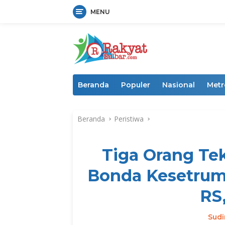
MENU
Langsung
ke
konten
Beranda
Populer
Nasional
Metr
Beranda
Peristiwa
Tiga Orang Tek
Bonda Kesetrum L
RS
Sud