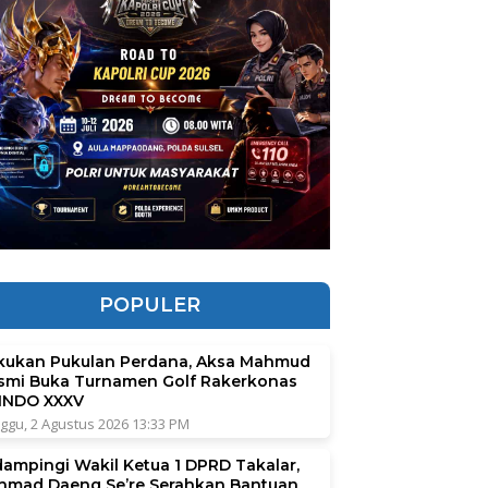
POPULER
kukan Pukulan Perdana, Aksa Mahmud
smi Buka Turnamen Golf Rakerkonas
INDO XXXV
ggu, 2 Agustus 2026 13:33 PM
dampingi Wakil Ketua 1 DPRD Takalar,
hmad Daeng Se’re Serahkan Bantuan