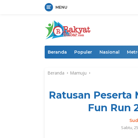
MENU
Langsung
ke
konten
Beranda
Populer
Nasional
Metr
Beranda
Mamuju
Ratusan Peserta 
Fun Run 
Sud
Sabtu, 2