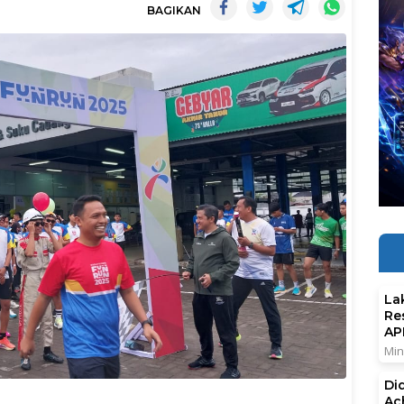
BAGIKAN
La
Re
AP
Min
Di
Ac