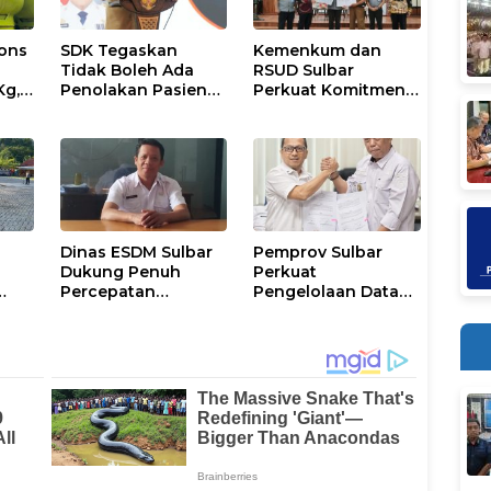
ons
SDK Tegaskan
Kemenkum dan
Tidak Boleh Ada
RSUD Sulbar
Kg,
Penolakan Pasien
Perkuat Komitmen
ran
Miskin di Fasilitas
Perlindungan
Pelayanan
Kekayaan
Kesehatan
Intelektual
Dinas ESDM Sulbar
Pemprov Sulbar
Dukung Penuh
Perkuat
Percepatan
Pengelolaan Data
i
Kelistrikan di WP
Kependudukan
Pesisir Barat Pulau
Sesuai Permendagri
Karampuang
17 Tahun 2023