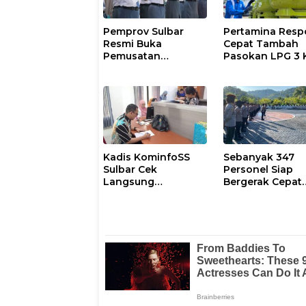
Pemprov Sulbar
Pertamina Resp
Resmi Buka
Cepat Tambah
Pemusatan
Pasokan LPG 3 
Pembinaan
Kondisi Penyalu
Paskibraka 2026
di Sulsel
Berlangsung
Kondusif
Kadis KominfoSS
Sebanyak 347
Sulbar Cek
Personel Siap
Langsung
Bergerak Cepat
Keberadaan
Antisipasi Situas
Pegawai
Kamtibmas di
Sulbar