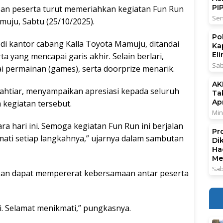
PI
 peserta turut memeriahkan kegiatan Fun Run
Sen
muju, Sabtu (25/10/2025).
Po
h di kantor cabang Kalla Toyota Mamuju, ditandai
Ka
El
 yang mencapai garis akhir. Selain berlari,
Sab
i permainan (games), serta doorprize menarik.
AK
ahtiar, menyampaikan apresiasi kepada seluruh
Ta
Ap
 kegiatan tersebut.
Min
ara hari ini. Semoga kegiatan Fun Run ini berjalan
Pr
ati setiap langkahnya,” ujarnya dalam sambutan
Di
Ha
Me
Sab
kan dapat mempererat kebersamaan antar peserta
i. Selamat menikmati,” pungkasnya.