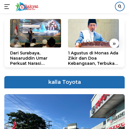
Langsung
ke
konten
«
»
Dari Surabaya,
1 Agustus di Monas Ada
H
Nasaruddin Umar
Zikir dan Doa
G
Perkuat Narasi
Kebangsaan, Terbuka
S
Persatuan dan
untuk Umum
R
Kepemimpinan Umat
R
K
kalla Toyota
N