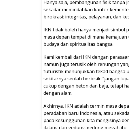
Hanya saja, pembangunan fisik tanpa 
sekadar memindahkan kantor kementeri
birokrasi: integritas, pelayanan, dan k
IKN tidak boleh hanya menjadi simbol po
masa depan tempat di mana kemajuan 
budaya dan spiritualitas bangsa.
Kami kembali dari IKN dengan perasaa
namun juga terusik oleh renungan yan
futuristik menunjukkan tekad bangsa u
sekitarnya seolah berbisik: “jangan lu
cukup dengan beton dan baja, tetapi h
dengan alam.
Akhirnya, IKN adalah cermin masa depa
peradaban baru Indonesia, atau seka
pada kesungguhan kita mengisinya deng
ilalang dan gedung-gedung megah itu,