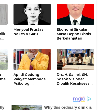
Menyoal Frustasi
Ekonomi Sirkular:
lik
Nakes & Guru
Masa Depan Bisnis
n
Berkelanjutan
a
Api di Gedung
Drs. H. Salinri, SH,
ama
Rakyat: Membaca
Sosok Visioner
Psikologi
Dibalik Kesuksesan
Kemarahan Kolektif
Masjid Darul
Muttaqien Raih
IMMIM Award Dua
Kali