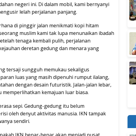
an negeri ini. Di dalam mobil, kami bernyanyi
ngusir lelah perjalanan panjang.
erhana di pinggir jalan menikmati kopi hitam
 seorang muslim kami tak lupa menunaikan ibadah
Setelah tenaga kembali pulih, perjalanan
i kejauhan deretan gedung dan menara yang
ng tersaji sungguh memukau sekaligus
ran luas yang masih dipenuhi rumput ilalang,
an dengan desain futuristik. Jalan-jalan lebar,
u memperlihatkan kemajuan luar biasa.
erasa sepi. Gedung-gedung itu belum
isi oleh denyut aktivitas manusia. IKN tampak
anya sendiri.
pakah IKN benar-benar akan menjadi pusat