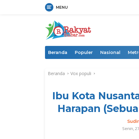
MENU
Langsung
ke
konten
Beranda
Populer
Nasional
Metr
Beranda
Vox populi
Ibu Kota Nusanta
Harapan (Sebuah
Sudi
Senin, 2