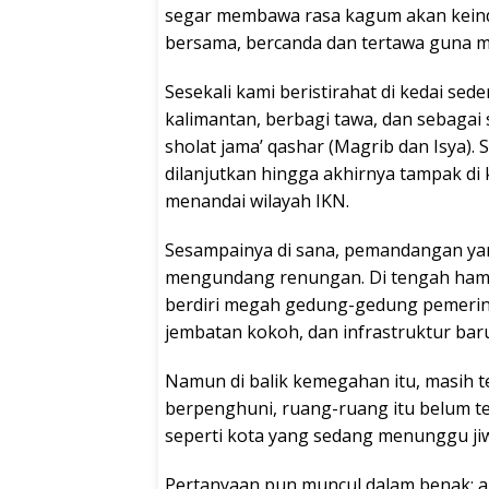
segar membawa rasa kagum akan keindah
bersama, bercanda dan tertawa guna me
Sesekali kami beristirahat di kedai sed
kalimantan, berbagi tawa, dan sebagai
sholat jama’ qashar (Magrib dan Isya). 
dilanjutkan hingga akhirnya tampak d
menandai wilayah IKN.
Sesampainya di sana, pemandangan ya
mengundang renungan. Di tengah hampa
berdiri megah gedung-gedung pemerintah
jembatan kokoh, dan infrastruktur bar
Namun di balik kemegahan itu, masih t
berpenghuni, ruang-ruang itu belum ter
seperti kota yang sedang menunggu jiw
Pertanyaan pun muncul dalam benak: a