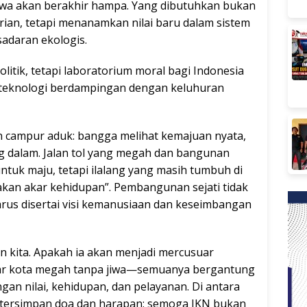
jiwa akan berakhir hampa. Yang dibutuhkan bukan
an, tetapi menanamkan nilai baru dalam sistem
esadaran ekologis.
litik, tetapi laboratorium moral bagi Indonesia
teknologi berdampingan dengan keluhuran
n campur aduk: bangga melihat kemajuan nyata,
g dalam. Jalan tol yang megah dan bangunan
ntuk maju, tetapi ilalang yang masih tumbuh di
pakan akar kehidupan”. Pembangunan sejati tidak
arus disertai visi kemanusiaan dan keseimbangan
n kita. Apakah ia akan menjadi mercusuar
dar kota megah tanpa jiwa—semuanya bergantung
an nilai, kehidupan, dan pelayanan. Di antara
 tersimpan doa dan harapan: semoga IKN bukan