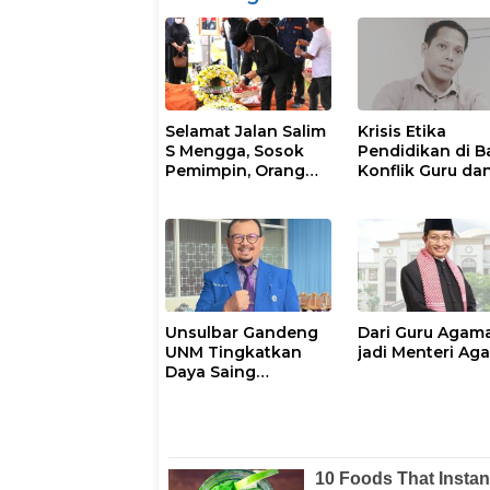
Selamat Jalan Salim
Krisis Etika
S Mengga, Sosok
Pendidikan di Ba
Pemimpin, Orang
Konflik Guru da
Tua Sekaligus
Murid
Kakak
Unsulbar Gandeng
Dari Guru Agam
UNM Tingkatkan
jadi Menteri Ag
Daya Saing
Akademik dan Riset