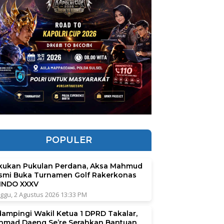
POPULER
kukan Pukulan Perdana, Aksa Mahmud
smi Buka Turnamen Golf Rakerkonas
INDO XXXV
ggu, 2 Agustus 2026 13:33 PM
dampingi Wakil Ketua 1 DPRD Takalar,
hmad Daeng Se’re Serahkan Bantuan