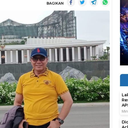
BAGIKAN
La
Re
AP
Min
Di
Ac