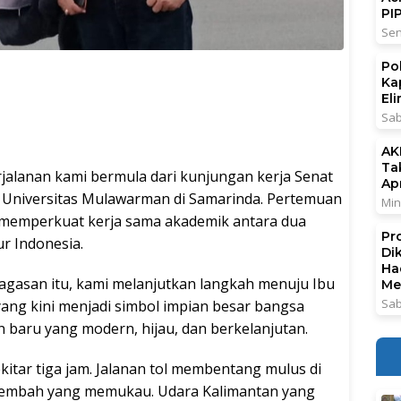
PI
Sen
Po
Ka
El
Sab
AK
Ta
jalanan kami bermula dari kunjungan kerja Senat
Ap
 Universitas Mulawarman di Samarinda. Pertemuan
Min
, memperkuat kerja sama akademik antara dua
Pr
r Indonesia.
Di
Ha
gagasan itu, kami melanjutkan langkah menuju Ibu
Me
Sab
yang kini menjadi simbol impian besar bangsa
aru yang modern, hijau, dan berkelanjutan.
itar tiga jam. Jalanan tol membentang mulus di
lembah yang memukau. Udara Kalimantan yang