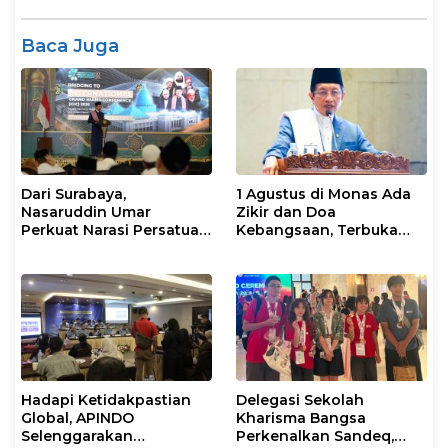
Baca Juga
Dari Surabaya,
1 Agustus di Monas Ada
Nasaruddin Umar
Zikir dan Doa
Perkuat Narasi Persatuan
Kebangsaan, Terbuka
dan Kepemimpinan Umat
untuk Umum
Hadapi Ketidakpastian
Delegasi Sekolah
Global, APINDO
Kharisma Bangsa
Selenggarakan
Perkenalkan Sandeq,