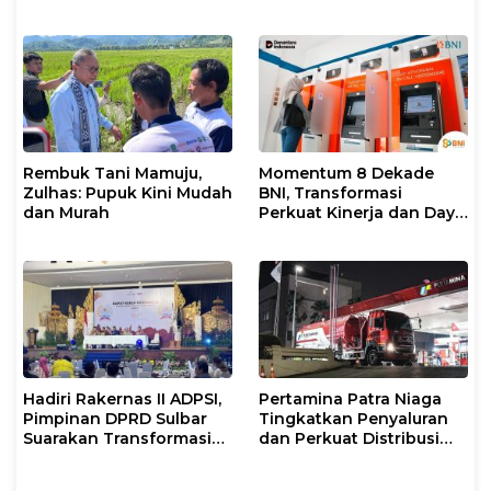
Rakerkonas ke-35
Ikon Budaya Sulbar di
Rumuskan Agenda
Ajang International
Ketahanan Ekonomi
STEAM Olympiad 2026 di
Nasional
Roma
Rembuk Tani Mamuju,
Momentum 8 Dekade
Zulhas: Pupuk Kini Mudah
BNI, Transformasi
dan Murah
Perkuat Kinerja dan Daya
Saing
Hadiri Rakernas II ADPSI,
Pertamina Patra Niaga
Pimpinan DPRD Sulbar
Tingkatkan Penyaluran
Suarakan Transformasi
dan Perkuat Distribusi
Status Mamuju
BBM di Sejumlah Wilayah