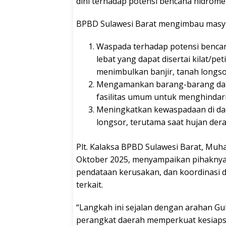
dini terhadap potensi bencana hidromet
BPBD Sulawesi Barat mengimbau masya
Waspada terhadap potensi bencan
lebat yang dapat disertai kilat/pe
menimbulkan banjir, tanah longso
Mengamankan barang-barang dan
fasilitas umum untuk menghindari
Meningkatkan kewaspadaan di dae
longsor, terutama saat hujan deras
Plt. Kalaksa BPBD Sulawesi Barat, Mu
Oktober 2025, menyampaikan pihakny
pendataan kerusakan, dan koordinasi
terkait.
“Langkah ini sejalan dengan arahan Gu
perangkat daerah memperkuat kesiapsi