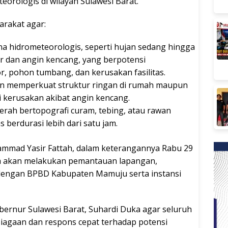
eorologis di wilayah Sulawesi Barat.
rakat agar:
a hidrometeorologis, seperti hujan sedang hingga
tir dan angin kencang, yang berpotensi
r, pohon tumbang, dan kerusakan fasilitas.
 memperkuat struktur ringan di rumah maupun
 kerusakan akibat angin kencang.
rah bertopografi curam, tebing, atau rawan
 berdurasi lebih dari satu jam.
hammad Yasir Fattah, dalam keterangannya Rabu 29
a akan melakukan pemantauan lapangan,
 dengan BPBD Kabupaten Mamuju serta instansi
bernur Sulawesi Barat, Suhardi Duka agar seluruh
agaan dan respons cepat terhadap potensi