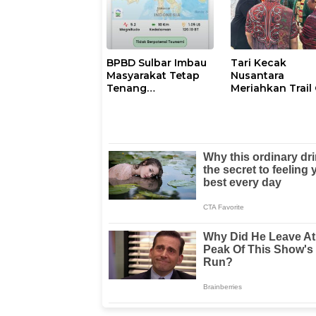
Salsa
BPBD Sulbar Imbau
Tari Kecak
Masyarakat Tetap
Nusantara
Tenang
Meriahkan Trail
Pascagempa M6,7
The Kings di Pu
di Palu
Samosir, Sulawe
Barat Perankan
Dewi Shinta