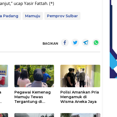
jut,” ucap Yasir Fattah. (*)
pa Padang
Mamuju
Pemprov Sulbar
BAGIKAN
a
Pegawai Kemenag
Polisi Amankan Pria
Mamuju Tewas
Mengamuk di
Tergantung di
Wisma Aneka Jaya
ut
Pohon, Polisi
Lakukan Olah TKP
dan Evakuasi