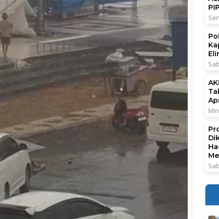
PI
Sen
Po
Ka
El
Sab
AK
Ta
Ap
Min
Pr
Di
Ha
Me
Sab