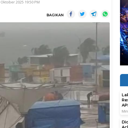
 Oktober 2025 19:50 PM
BAGIKAN
La
Re
AP
Min
Di
Ac