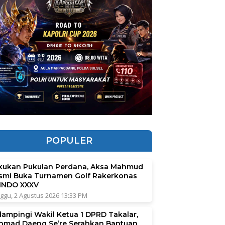
POPULER
kukan Pukulan Perdana, Aksa Mahmud
smi Buka Turnamen Golf Rakerkonas
INDO XXXV
ggu, 2 Agustus 2026 13:33 PM
dampingi Wakil Ketua 1 DPRD Takalar,
hmad Daeng Se’re Serahkan Bantuan