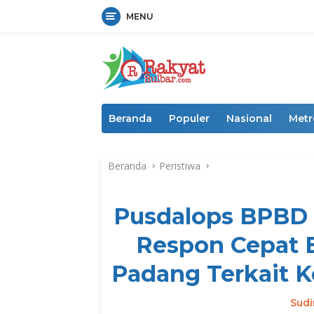
MENU
Langsung
ke
konten
Beranda
Populer
Nasional
Metr
Beranda
Peristiwa
Pusdalops BPBD 
Respon Cepat 
Padang Terkait K
Sud