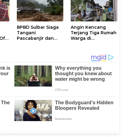
BPBD Sulbar Siaga
Angin Kencang
Tangani
Terjang Tiga Rumah
 Of
Pascabanjir dan
Warga di
lau
Longsor di
Tinambung, Polisi
si
Mamasa-Polman
Datangi Lokasi