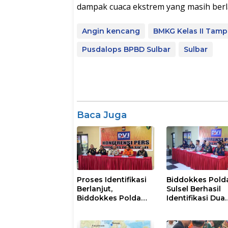
dampak cuaca ekstrem yang masih berlan
Angin kencang
BMKG Kelas II Tam
Pusdalops BPBD Sulbar
Sulbar
Baca Juga
Proses Identifikasi
Biddokkes Pold
Berlanjut,
Sulsel Berhasil
Biddokkes Polda
Identifikasi Dua
Sulsel Terima Satu
Korban Laka La
Jenazah Korban
KM. Nurul Salsa
Laka Laut KM Nurul