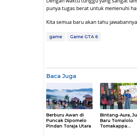
Dengan waktu tunggu yang sangat lam
punya tugas berat untuk memenuhi har
Kita semua baru akan tahu jawabannya
game
Game GTA 6
Baca Juga
Berburu Awan di
Bintang-Aura, J
Puncak Dipomelo
Baru Tomalolo
Pindan Toraja Utara
Tomakappa
Smantap 2026