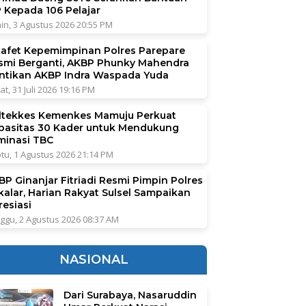
P Kepada 106 Pelajar
in, 3 Agustus 2026 20:55 PM
tafet Kepemimpinan Polres Parepare
smi Berganti, AKBP Phunky Mahendra
ntikan AKBP Indra Waspada Yuda
at, 31 Juli 2026 19:16 PM
ltekkes Kemenkes Mamuju Perkuat
pasitas 30 Kader untuk Mendukung
iminasi TBC
tu, 1 Agustus 2026 21:14 PM
BP Ginanjar Fitriadi Resmi Pimpin Polres
kalar, Harian Rakyat Sulsel Sampaikan
resiasi
ggu, 2 Agustus 2026 08:37 AM
NASIONAL
Dari Surabaya, Nasaruddin