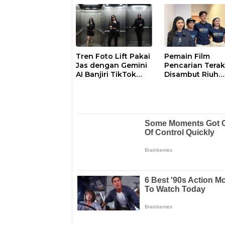
Tren Foto Lift Pakai
Pemain Film
Jas dengan Gemini
Pencarian Terak
AI Banjiri TikTok
Disambut Riuh
dan Instagram,
Penonton Bios
Begini Cara dan
Studio 21 Mall
Promptnya
Panakkukang
Makassar