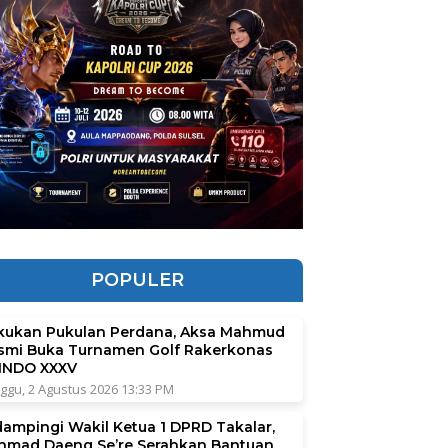
POPULER
kukan Pukulan Perdana, Aksa Mahmud
smi Buka Turnamen Golf Rakerkonas
INDO XXXV
ggu, 2 Agustus 2026 13:33 PM
dampingi Wakil Ketua 1 DPRD Takalar,
hmad Daeng Se’re Serahkan Bantuan