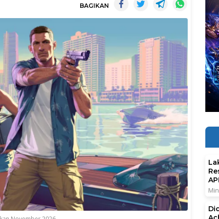
BAGIKAN
La
Re
AP
Min
Di
Ac
irakan November 2026