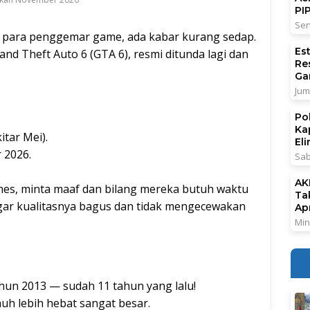
PI
Sen
 para penggemar game, ada kabar kurang sedap.
Es
d Theft Auto 6 (GTA 6), resmi ditunda lagi dan
Re
Ga
Jum
Po
Ka
tar Mei).
El
 2026.
Sab
AK
es, minta maaf dan bilang mereka butuh waktu
Ta
agar kualitasnya bagus dan tidak mengecewakan
Ap
Min
ahun 2013 — sudah 11 tahun yang lalu!
h lebih hebat sangat besar.