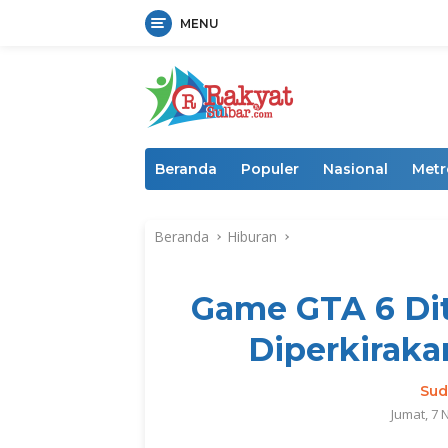
MENU
Langsung
ke
konten
Beranda
Populer
Nasional
Metr
Beranda
Hiburan
Game GTA 6 Dit
Diperkirak
Sud
Jumat, 7