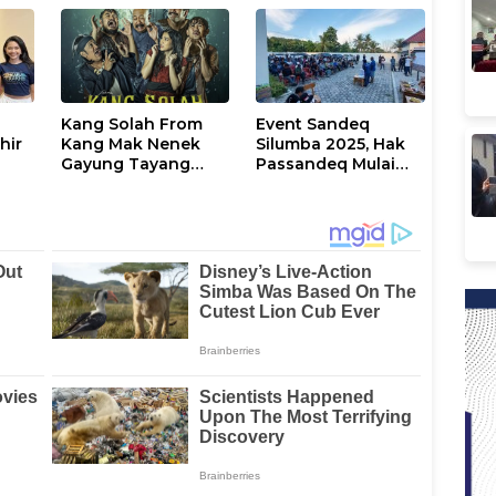
Kang Solah From
Event Sandeq
hir
Kang Mak Nenek
Silumba 2025, Hak
Gayung Tayang
Passandeq Mulai
kop
Mulai 25 September
Diberikan
di Bioskop