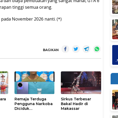
a dan biaya pembuatan yang sangat mahal, GTA 6
apan tinggi semua orang.
 pada November 2026 nanti. (*)
BAGIKAN
uara
Remaja Terduga
Sirkus Terbesar
Pengguna Narkoba
Bakal Hadir di
Diciduk
Makassar
Satresnarkoba
Majene