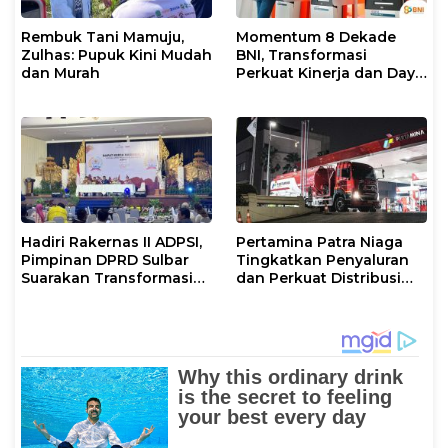
Rembuk Tani Mamuju,
Momentum 8 Dekade
Zulhas: Pupuk Kini Mudah
BNI, Transformasi
dan Murah
Perkuat Kinerja dan Daya
Saing
Hadiri Rakernas II ADPSI,
Pertamina Patra Niaga
Pimpinan DPRD Sulbar
Tingkatkan Penyaluran
Suarakan Transformasi
dan Perkuat Distribusi
Status Mamuju
BBM di Sejumlah Wilayah