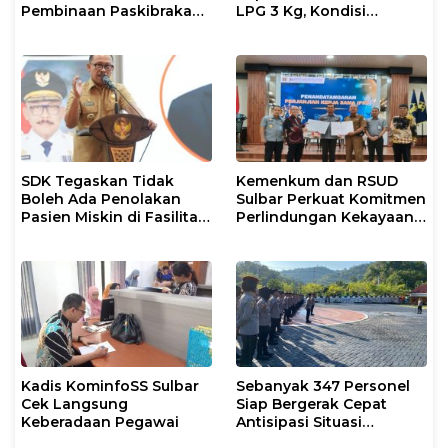
Pembinaan Paskibraka
LPG 3 Kg, Kondisi
2026
Penyaluran di Sulsel
Berlangsung Kondusif
SDK Tegaskan Tidak
Kemenkum dan RSUD
Boleh Ada Penolakan
Sulbar Perkuat Komitmen
Pasien Miskin di Fasilitas
Perlindungan Kekayaan
Pelayanan Kesehatan
Intelektual
Kadis KominfoSS Sulbar
Sebanyak 347 Personel
Cek Langsung
Siap Bergerak Cepat
Keberadaan Pegawai
Antisipasi Situasi
Kamtibmas di Sulbar