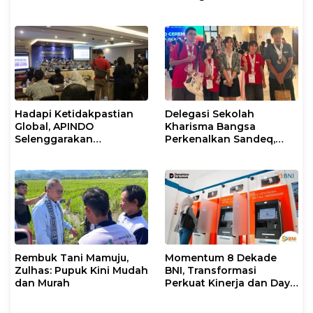
dan Kepemimpinan Umat
untuk Umum
Hadapi Ketidakpastian
Delegasi Sekolah
Global, APINDO
Kharisma Bangsa
Selenggarakan
Perkenalkan Sandeq,
Rakerkonas ke-35
Ikon Budaya Sulbar di
Rumuskan Agenda
Ajang International
Ketahanan Ekonomi
STEAM Olympiad 2026 di
Nasional
Roma
Rembuk Tani Mamuju,
Momentum 8 Dekade
Zulhas: Pupuk Kini Mudah
BNI, Transformasi
dan Murah
Perkuat Kinerja dan Daya
Saing