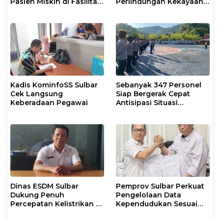
Pasien Miskin di Fasilitas
Perlindungan Kekayaan
Pelayanan Kesehatan
Intelektual
Kadis KominfoSS Sulbar
Sebanyak 347 Personel
Cek Langsung
Siap Bergerak Cepat
Keberadaan Pegawai
Antisipasi Situasi
Kamtibmas di Sulbar
Dinas ESDM Sulbar
Pemprov Sulbar Perkuat
Dukung Penuh
Pengelolaan Data
Percepatan Kelistrikan di
Kependudukan Sesuai
WP Pesisir Barat Pulau
Permendagri 17 Tahun