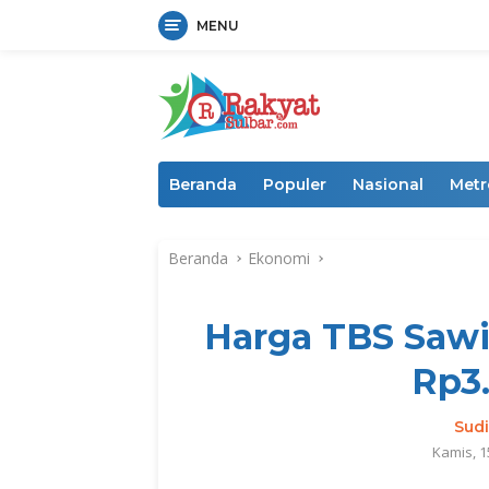
MENU
Langsung
ke
konten
Beranda
Populer
Nasional
Metr
Beranda
Ekonomi
Harga TBS Sawit
Rp3.
Sud
Kamis, 1