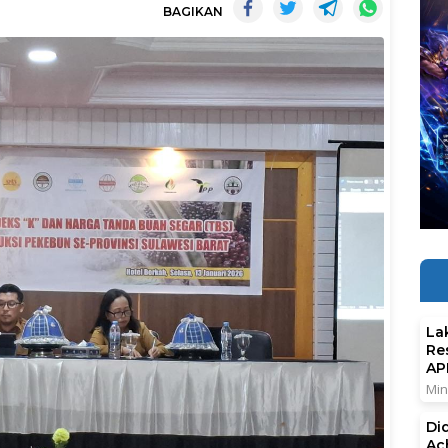
BAGIKAN
La
Re
AP
Min
Di
Ac