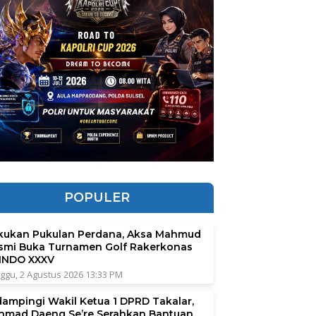
POPULER
kukan Pukulan Perdana, Aksa Mahmud
smi Buka Turnamen Golf Rakerkonas
INDO XXXV
ggu, 2 Agustus 2026 13:33 PM
dampingi Wakil Ketua 1 DPRD Takalar,
hmad Daeng Se’re Serahkan Bantuan