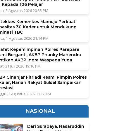
P Kepada 106 Pelajar
in, 3 Agustus 2026 20:55 PM
ltekkes Kemenkes Mamuju Perkuat
pasitas 30 Kader untuk Mendukung
iminasi TBC
tu, 1 Agustus 2026 21:14 PM
tafet Kepemimpinan Polres Parepare
smi Berganti, AKBP Phunky Mahendra
ntikan AKBP Indra Waspada Yuda
at, 31 Juli 2026 19:16 PM
BP Ginanjar Fitriadi Resmi Pimpin Polres
kalar, Harian Rakyat Sulsel Sampaikan
resiasi
ggu, 2 Agustus 2026 08:37 AM
NASIONAL
Dari Surabaya, Nasaruddin