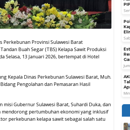
PI
Sen
Po
Ka
El
Sab
erkebunan Provinsi Sulawesi Barat
Tandan Buah Segar (TBS) Kelapa Sawit Produksi
Es
Re
a Selasa, 13 Januari 2026, bertempat di Hotel
Ga
Jum
sung Kepala Dinas Perkebunan Sulawesi Barat, Muh.
AK
Ta
a Bidang Pengolahan dan Pemasaran Hasil
Ap
Min
n misi Gubernur Sulawesi Barat, Suhardi Duka, dan
am mendorong pertumbuhan ekonomi yang inklusif
tor perkebunan kelapa sawit sebagai salah satu