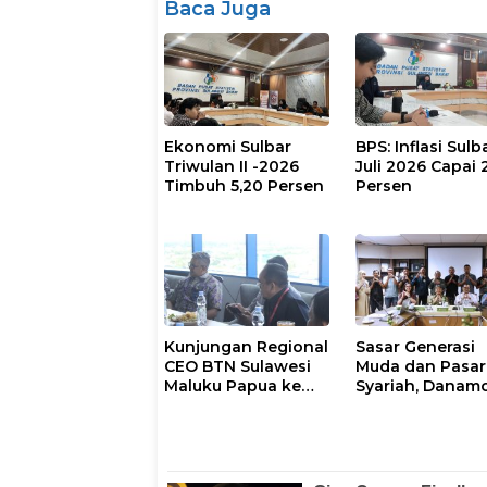
Baca Juga
Ekonomi Sulbar
BPS: Inflasi Sulb
Triwulan II -2026
Juli 2026 Capai 
Timbuh 5,20 Persen
Persen
Kunjungan Regional
Sasar Generasi
CEO BTN Sulawesi
Muda dan Pasar
Maluku Papua ke
Syariah, Danam
Fajar Group, Bahas
Pacu Akselerasi
Kerjasama Hingga
Digital di Sulawe
Nonton Bareng
Selatan
Piala Dunia