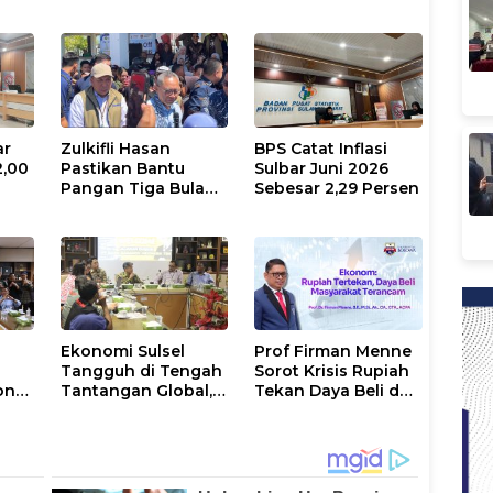
ar
Zulkifli Hasan
BPS Catat Inflasi
2,00
Pastikan Bantu
Sulbar Juni 2026
Pangan Tiga Bulan
Sebesar 2,29 Persen
Mengalir
Ekonomi Sulsel
Prof Firman Menne
Tangguh di Tengah
Sorot Krisis Rupiah
on
Tantangan Global,
Tekan Daya Beli dan
Danamon Bidik
Ancam Stabilitas
si
Agrikultur dan
Ekonomi Nasional
Transportasi