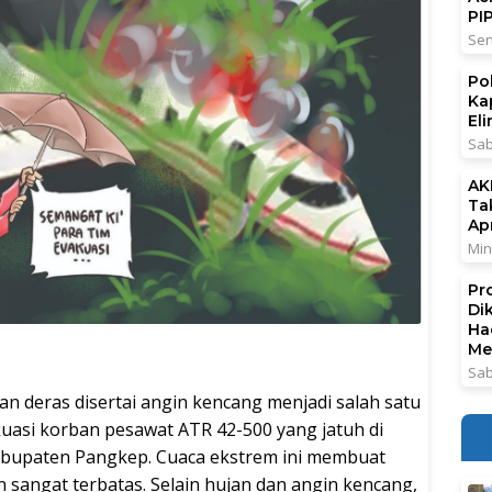
PI
Sen
Po
Ka
El
Sab
AK
Ta
Ap
Min
Pr
Di
Ha
Me
Sab
an deras disertai angin kencang menjadi salah satu
uasi korban pesawat ATR 42-500 yang jatuh di
bupaten Pangkep. Cuaca ekstrem ini membuat
sangat terbatas. Selain hujan dan angin kencang,