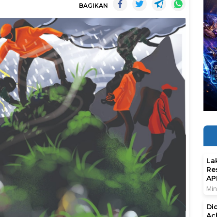
BAGIKAN
La
Re
AP
Min
Di
Ac