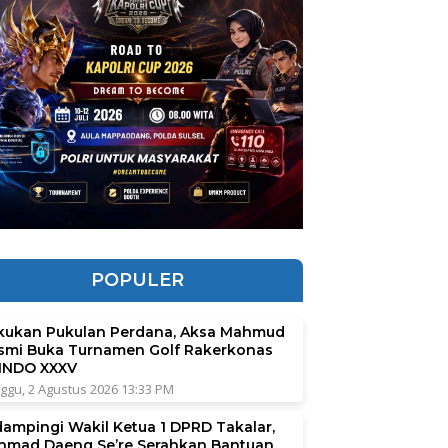
POPULER
kukan Pukulan Perdana, Aksa Mahmud
smi Buka Turnamen Golf Rakerkonas
INDO XXXV
ggu, 2 Agustus 2026 13:33 PM
dampingi Wakil Ketua 1 DPRD Takalar,
hmad Daeng Se’re Serahkan Bantuan