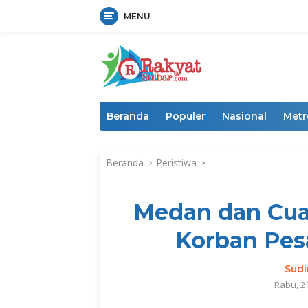
MENU
Langsung
ke
konten
Beranda
Populer
Nasional
Metr
Beranda
Peristiwa
Medan dan Cua
Korban Pes
Sud
Rabu, 2