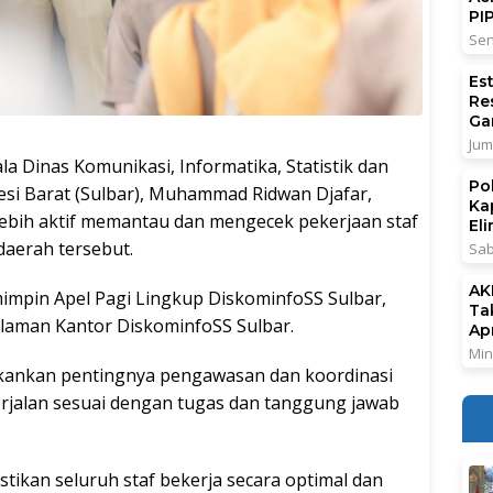
PI
Sen
Es
Re
Ga
Jum
a Dinas Komunikasi, Informatika, Statistik dan
Po
esi Barat (Sulbar), Muhammad Ridwan Djafar,
Ka
lebih aktif memantau dan mengecek pekerjaan staf
El
daerah tersebut.
Sab
AK
impin Apel Pagi Lingkup DiskominfoSS Sulbar,
Ta
Halaman Kantor DiskominfoSS Sulbar.
Ap
Min
kankan pentingnya pengawasan dan koordinasi
berjalan sesuai dengan tugas dan tanggung jawab
tikan seluruh staf bekerja secara optimal dan