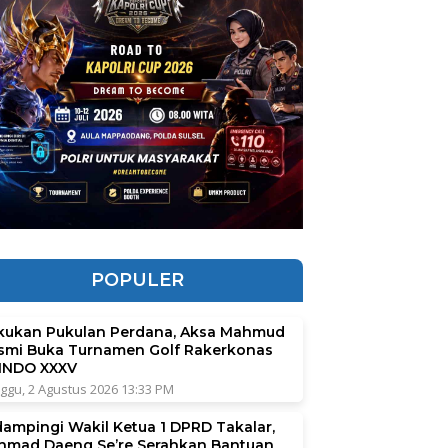
POPULER
kukan Pukulan Perdana, Aksa Mahmud
smi Buka Turnamen Golf Rakerkonas
INDO XXXV
ggu, 2 Agustus 2026 13:33 PM
dampingi Wakil Ketua 1 DPRD Takalar,
hmad Daeng Se’re Serahkan Bantuan