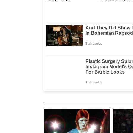
Keberadaan
Antisipasi Situas
Pegawai
Kamtibmas di
Sulbar