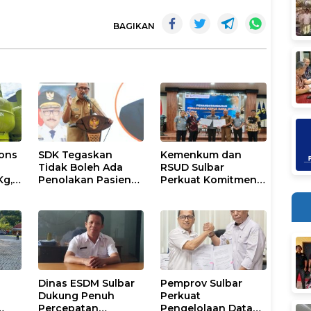
BAGIKAN
ons
SDK Tegaskan
Kemenkum dan
Tidak Boleh Ada
RSUD Sulbar
Kg,
Penolakan Pasien
Perkuat Komitmen
ran
Miskin di Fasilitas
Perlindungan
Pelayanan
Kekayaan
Kesehatan
Intelektual
Dinas ESDM Sulbar
Pemprov Sulbar
Dukung Penuh
Perkuat
Percepatan
Pengelolaan Data