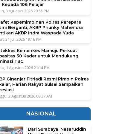
P Kepada 106 Pelajar
in, 3 Agustus 2026 20:55 PM
tafet Kepemimpinan Polres Parepare
smi Berganti, AKBP Phunky Mahendra
ntikan AKBP Indra Waspada Yuda
at, 31 Juli 2026 19:16 PM
ltekkes Kemenkes Mamuju Perkuat
pasitas 30 Kader untuk Mendukung
iminasi TBC
tu, 1 Agustus 2026 21:14 PM
BP Ginanjar Fitriadi Resmi Pimpin Polres
kalar, Harian Rakyat Sulsel Sampaikan
resiasi
ggu, 2 Agustus 2026 08:37 AM
NASIONAL
Dari Surabaya, Nasaruddin