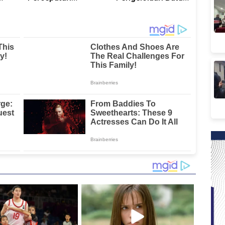
i
Kelistrikan di WP
Kependudukan
Pesisir Barat Pulau
Sesuai Permendagri
Karampuang
17 Tahun 2023