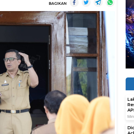
BAGIKAN
La
Re
AP
Min
Di
Ac