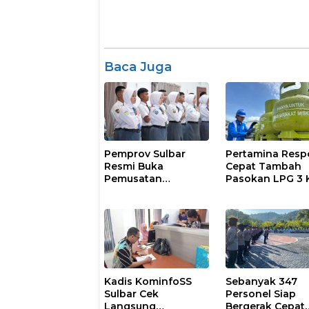
Baca Juga
Pemprov Sulbar
Pertamina Resp
Resmi Buka
Cepat Tambah
Pemusatan
Pasokan LPG 3 
Pembinaan
Kondisi Penyalu
Paskibraka 2026
di Sulsel
Berlangsung
Kondusif
Kadis KominfoSS
Sebanyak 347
Sulbar Cek
Personel Siap
Langsung
Bergerak Cepat