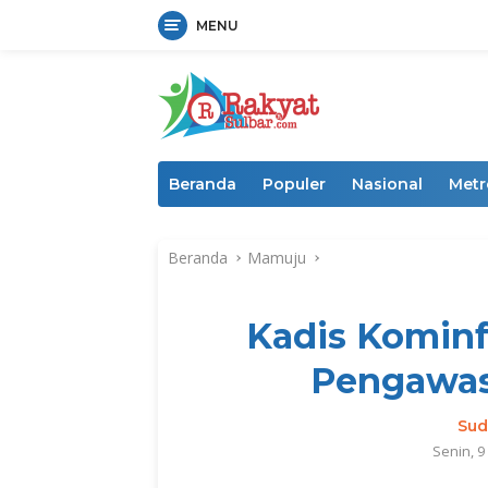
MENU
Langsung
ke
konten
Beranda
Populer
Nasional
Metr
Beranda
Mamuju
Kadis Kominf
Pengawasa
Sud
Senin, 9