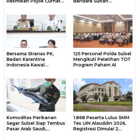
Resmikan Pojok Curhat
Bandara Sultan
dengan Layanan
Hasanuddin, Perkuat
Psikolog dan Psikiater
Sinergi Layanan Logistik
Bersama Stranas PK,
125 Personel Polda Sulsel
Badan Karantina
Mengikuti Pelatihan TOT
Indonesia Kawal
Program Paham AI
Implementasi NLE
Komoditas Perikanan
1.868 Peserta Lulus SMM
Segar Sulsel Siap Tembus
Tes UIN Alauddin 2026,
Pasar Arab Saudi,
Registrasi Dimulai 2
Karantina Pastikan
Agustus